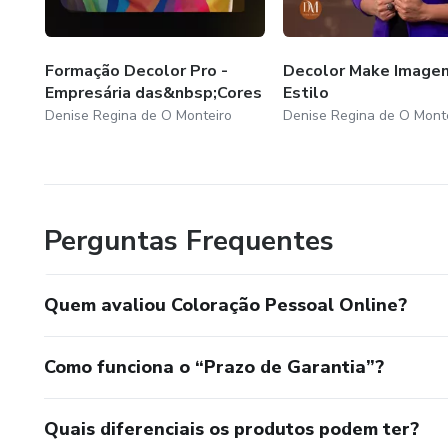
após o envio das fotos.
Dossiê Completo: Além da car
Formação Decolor Pro -
Decolor Make Image
guia contínuo para suas escol
Empresária das&nbsp;Cores
Estilo
Denise Regina de O Monteiro
Denise Regina de O Mont
Perguntas Frequentes
Quem avaliou Coloração Pessoal Online?
Como funciona o “Prazo de Garantia”?
Quais diferenciais os produtos podem ter?