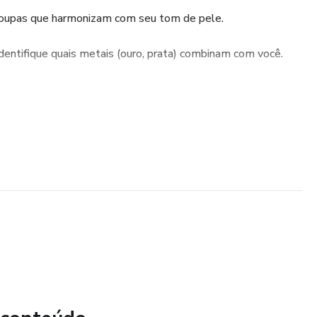
 roupas que harmonizam com seu tom de pele.
Identifique quais metais (ouro, prata) combinam com você.
 os esmaltes que complementam seu visual.
cione acessórios que realçam sua personalidade.
ha estampas que destacam sua elegância.
pre à mão um guia com suas cores ideais.
Descubra as cores que realçam sua beleza natural e