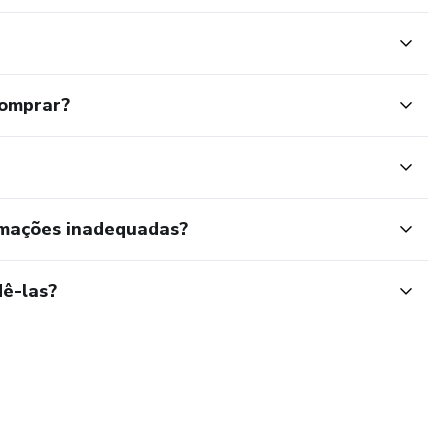
comprar?
rmações inadequadas?
ê-las?