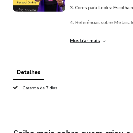
3. Cores para Looks: Escolha
4. Referências sobre Metais: 
5. Cores nas Unhas: Encontre
Mostrar mais
6. Cores nos Acessórios: Sele
7. Cores nas Estampas: Escol
Detalhes
8. Cartela Digital: Tenha sem
Garantia de 7 dias
Benefícios Exclusivos:
Revolucione Sua Autoimagem: 
aumente sua confiança.