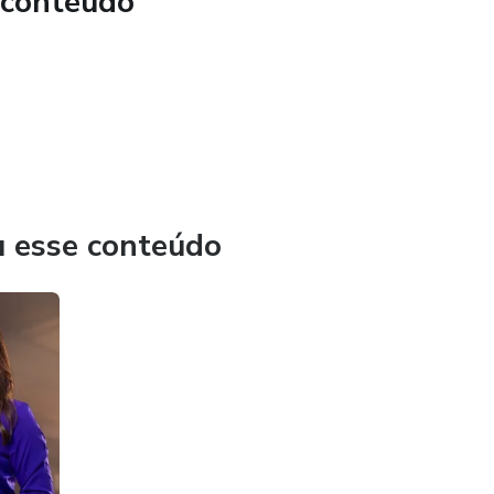
 conteúdo
 processo é feito online. Tire fotos no conforto da sua casa
Evite compras desnecessárias e saiba exatamente o que
eceba um dossiê detalhado para guiar suas escolhas de
u esse conteúdo
tutorial detalhado de como tirar as fotos de forma correta,
 1 mês para me enviar suas fotos. Quanto antes enviar, mais
ceba sua cartela digital personalizada em até 5 dias úteis