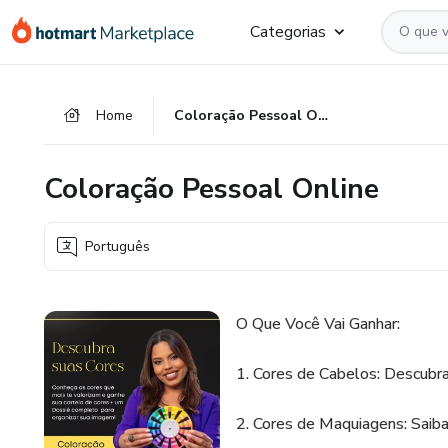
Ir
Ir
Ir
Categorias
para
para
para
o
o
o
conteúdo
pagamento
rodapé
Home
Coloração Pessoal Online
principal
Coloração Pessoal Online
Português
O Que Você Vai Ganhar:
1. Cores de Cabelos: Descubra
2. Cores de Maquiagens: Saib