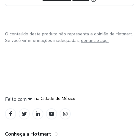
O conteúdo deste produto não representa a opinião da Hotmart.
Se você vir informações inadequadas,
denuncie aqui
em Bogotá
em Amsterdam
em Madrid
na Cidade do México
Feito com
❤
em Belo Horizonte
Conheça a Hotmart