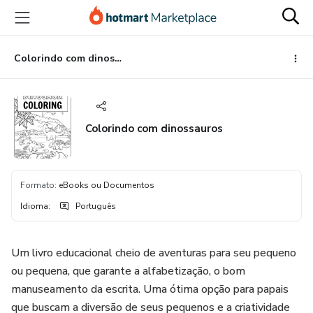
Ir
Ir
Ir
para
para
para
o
o
o
conteúdo
pagamento
rodapé
Colorindo com dinossauros
principal
Colorindo com dinossauros
Formato
:
eBooks ou Documentos
Idioma
:
Português
Um livro educacional cheio de aventuras para seu pequeno
ou pequena, que garante a alfabetização, o bom
manuseamento da escrita. Uma ótima opção para papais
que buscam a diversão de seus pequenos e a criatividade