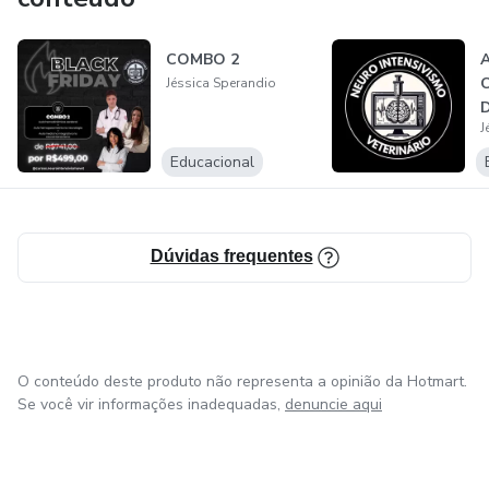
COMBO 2
A
C
Jéssica Sperandio
D
J
Educacional
Dúvidas frequentes
O conteúdo deste produto não representa a opinião da Hotmart.
Se você vir informações inadequadas,
denuncie aqui