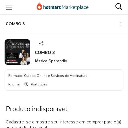
Ir
Ir
Ir
para
para
para
o
o
o
conteúdo
pagamento
rodapé
COMBO 3
principal
COMBO 3
Jéssica Sperandio
Formato
:
Cursos Online e Serviços de Assinatura
Idioma
:
Português
Produto indisponível
Cadastre-se e mostre seu interesse em comprar para o(a)
autor(a) deste curso!