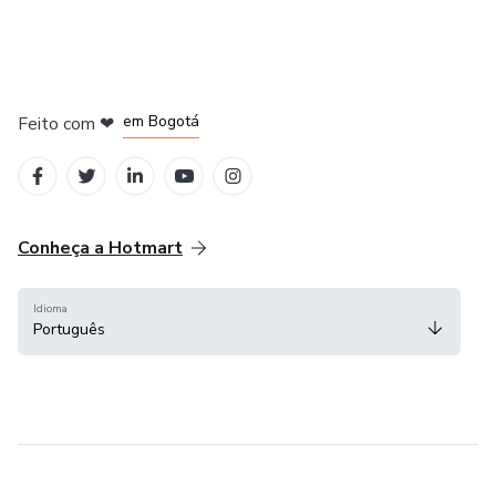
em Amsterdam
em Madrid
em Bogotá
Feito com
❤
em Belo Horizonte
na Cidade do México
Conheça a Hotmart
Idioma
Português