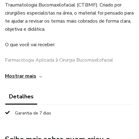
Traumatologia Bucomaxilofacial (CTBMF). Criado por
cirurgiões especialistas na área, o material foi pensado para
te ajudar a revisar os temas mais cobrados de forma clara,
objetiva e didática.
O que você vai receber:
Farmacologia Aplicada à Cirurgia Bucomaxilofacial
Revisão dos principais fármacos utilizados no contexto
Mostrar mais
cirúrgico, com foco em antibióticos, anti-inflamatórios,
anestésicos e analgesia.
Detalhes
Acessos Cirúrgicos em CTBMF
Garantia de 7 dias
Guia ilustrado com os principais acessos, indicações, limites
anatômicos e considerações práticas para provas e prática