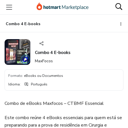
Ir
Ir
Ir
para
para
para
o
o
o
conteúdo
pagamento
rodapé
Combo 4 E-books
principal
Combo 4 E-books
MaxFocos
Formato
:
eBooks ou Documentos
Idioma
:
Português
Combo de eBooks Maxfocos – CTBMF Essencial
Este combo reúne 4 eBooks essenciais para quem está se
preparando para a prova de residência em Cirurgia e