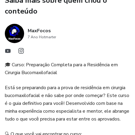
Saiba mais sobre quem criou o
clínica.
conteúdo
Vascularização da Face
Estudo sistematizado dos principais vasos da face, com
MaxFocos
enfoque anatômico e cirúrgico, facilitando a memorização
7 Ano Hotmarter
para questões discursivas e objetivas.
Princípios de Fixação em Cirurgia Bucomaxilofacial
🎓 Curso: Preparação Completa para a Residência em
Cirurgia Bucomaxilofacial
Fundamentos sobre placas, parafusos, princípios
biomecânicos e tipos de osteossíntese, com linguagem
Está se preparando para a prova de residência em cirurgia
voltada para as exigências das bancas.
bucomaxilofacial e não sabe por onde começar? Este curso
é o guia definitivo para você! Desenvolvido com base na
Ideal para:
minha experiência como especialista e mentor, ele abrange
tudo o que você precisa para estar entre os aprovados.
Estudantes de Odontologia que desejam se preparar com
antecedência.
🔍 O que você vai encontrar no curso: