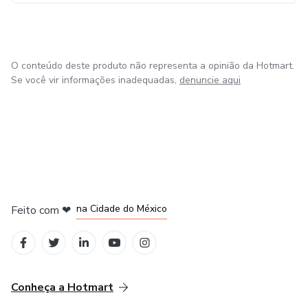
📈 Invista no seu futuro e transforme sua carreira!
O conteúdo deste produto não representa a opinião da Hotmart.
Se você vir informações inadequadas,
denuncie aqui
em Bogotá
em Amsterdam
em Madrid
na Cidade do México
Feito com
❤
em Belo Horizonte
Conheça a Hotmart