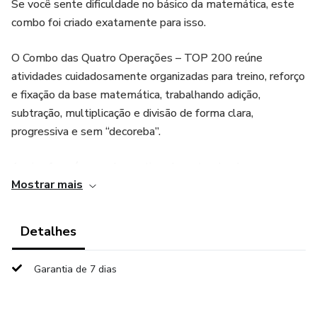
Se você sente dificuldade no básico da matemática, este
combo foi criado exatamente para isso.
O Combo das Quatro Operações – TOP 200 reúne
atividades cuidadosamente organizadas para treino, reforço
e fixação da base matemática, trabalhando adição,
subtração, multiplicação e divisão de forma clara,
progressiva e sem “decoreba”.
Aqui, o foco é aprender praticando, entendendo o processo
Mostrar mais
passo a passo.
⚠️ Importante antes de começar
Detalhes
Este é um material exclusivamente de TREINO, focado na
Garantia de 7 dias
prática das quatro operações.
O combo é composto por: