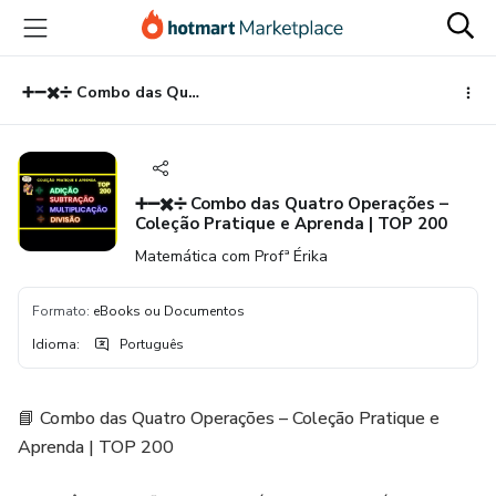
Ir
Ir
Ir
para
para
para
o
o
o
conteúdo
pagamento
rodapé
➕➖✖️➗ Combo das Quatro Operações – Coleção Pratique e Aprenda | TOP 200
principal
➕➖✖️➗ Combo das Quatro Operações –
Coleção Pratique e Aprenda | TOP 200
Matemática com Profª Érika
Formato
:
eBooks ou Documentos
Idioma
:
Português
📘 Combo das Quatro Operações – Coleção Pratique e
Aprenda | TOP 200