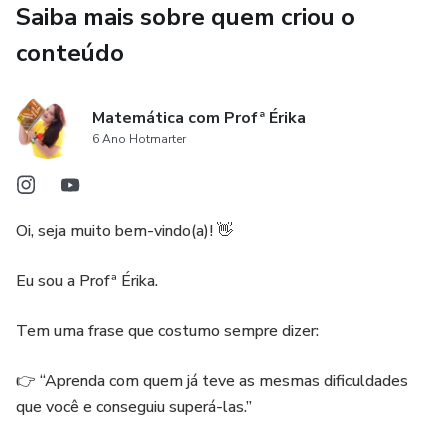
Saiba mais sobre quem criou o
➕ 50 atividades de Adição - com e sem reagrupamento,
conteúdo
adição de números naturais e decimais
➖ 50 atividades de Subtração -com e sem reagrupamento
Matemática com Profª Érika
,subtração de “emprestar”
6 Ano Hotmarter
subtração com decimais
Oi, seja muito bem-vindo(a)! 👋
✖️ 50 atividades de Multiplicação : multiplicações com 1, 2
e 3 algarismos multiplicação com números decimais
Eu sou a Profª Érika.
➗ 50 atividades de Divisão
Tem uma frase que costumo sempre dizer:
Divisões exatas com até 5 números na chave
👉 “Aprenda com quem já teve as mesmas dificuldades
que você e conseguiu superá-las.”
Totalizando 200 atividades, todas voltadas para treino,
reforço e fixação da base matemática.