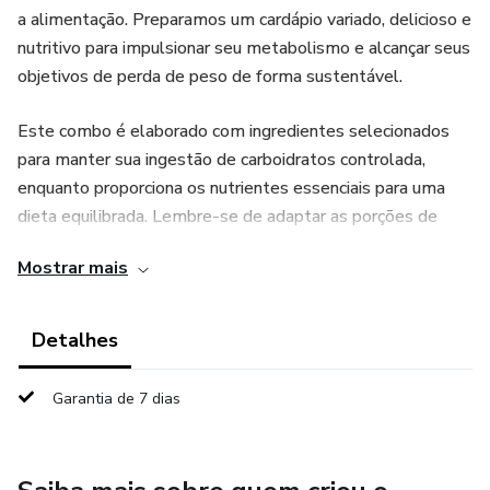
a alimentação. Preparamos um cardápio variado, delicioso e
nutritivo para impulsionar seu metabolismo e alcançar seus
objetivos de perda de peso de forma sustentável.
Este combo é elaborado com ingredientes selecionados
para manter sua ingestão de carboidratos controlada,
enquanto proporciona os nutrientes essenciais para uma
dieta equilibrada. Lembre-se de adaptar as porções de
acordo com suas necessidades calóricas individuais e
Mostrar mais
consultar um nutricionista ou médico antes de iniciar
qualquer plano alimentar restritivo.
Detalhes
Com o Combo Emagrecedor, você está no caminho certo
para alcançar seus objetivos de perda de peso de maneira
Garantia de 7 dias
saudável e consciente. Aproveite cada refeição como uma
oportunidade de nutrir seu corpo e celebrar sua jornada em
direção a uma vida mais leve e vibrante!