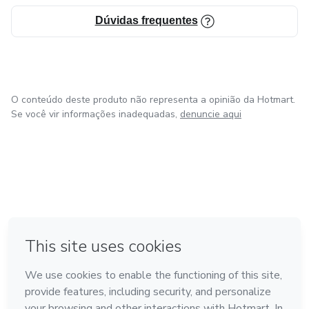
Dúvidas frequentes
O conteúdo deste produto não representa a opinião da Hotmart.
Se você vir informações inadequadas,
denuncie aqui
em Bogotá
em Amsterdam
em Madrid
na Cidade do México
Feito com
❤
em Belo Horizonte