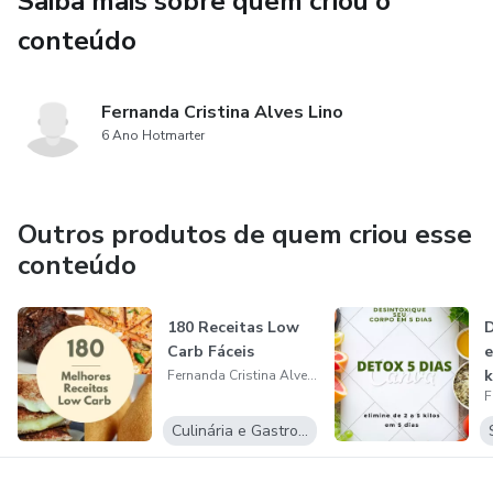
Saiba mais sobre quem criou o
Neste combo você vai encontrar um detox para
conteúdo
desinflamar o corpo nos primeiros dias , 180 receitas low
carb, 200 receitas cetogenicas e 50 cardapios variados de
Fernanda Cristina Alves Lino
1200kcal a 1900kcal para você manter a sua dieta de
6 Ano Hotmarter
forma fácil e acessível .
Outros produtos de quem criou esse
conteúdo
180 Receitas Low
D
Carb Fáceis
e
k
Fernanda Cristina Alves Lino
Culinária e Gastronomia