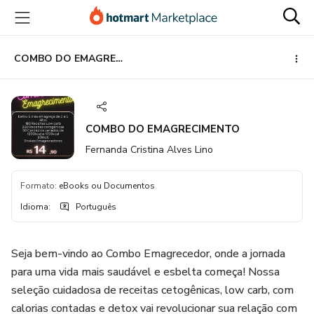
Ir
Ir
Ir
para
para
para
o
o
o
conteúdo
pagamento
rodapé
COMBO DO EMAGRECIMENTO
principal
COMBO DO EMAGRECIMENTO
Fernanda Cristina Alves Lino
Formato
:
eBooks ou Documentos
Idioma
:
Português
Seja bem-vindo ao Combo Emagrecedor, onde a jornada
para uma vida mais saudável e esbelta começa! Nossa
seleção cuidadosa de receitas cetogênicas, low carb, com
calorias contadas e detox vai revolucionar sua relação com