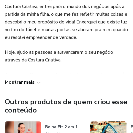
Costura Criativa, entrei para o mundo dos negócios após a
partida da minha filha, o que me fez refletir muitas coisas e
descobri o meu propósito de vida! Enxerguei que existe luz
no fim do túnel e muitas portas se abriram pra mim quando
eu resolvi empreender de verdade.
Hoje, ajudo as pessoas a alavancarem o seu negócio
através da Costura Criativa.
Agradeço a Deus por tudo que tenho e por tudo que está
Mostrar mais
por vir!
Beijos, Aládia Ruiz
Outros produtos de quem criou esse
conteúdo
Bolsa Fit 2 em 1
B