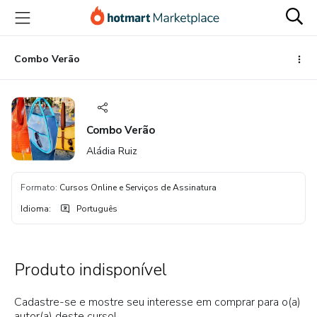
Ir
Ir
Ir
para
para
para
o
o
o
conteúdo
pagamento
rodapé
Combo Verão
principal
Combo Verão
Aládia Ruiz
Formato
:
Cursos Online e Serviços de Assinatura
Idioma
:
Português
Produto indisponível
Cadastre-se e mostre seu interesse em comprar para o(a)
autor(a) deste curso!