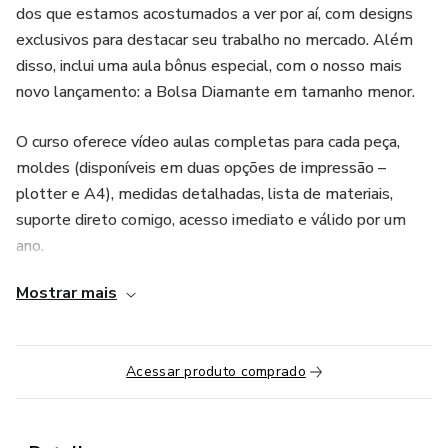
dos que estamos acostumados a ver por aí, com designs
exclusivos para destacar seu trabalho no mercado. Além
disso, inclui uma aula bônus especial, com o nosso mais
novo lançamento: a Bolsa Diamante em tamanho menor.
O curso oferece vídeo aulas completas para cada peça,
moldes (disponíveis em duas opções de impressão –
plotter e A4), medidas detalhadas, lista de materiais,
suporte direto comigo, acesso imediato e válido por um
ano.
Mostrar mais
Você vai aprender técnicas e dicas práticas que utilizamos
diariamente na Costura Criativa, permitindo que você se
destaque ao oferecer mais opções às suas clientes e
Acessar produto comprado
aumentando sua lucratividade ao longo do ano. As técnicas
aprendidas possibilitam a criação de bolsas em diferentes
materiais, garantindo vendas em todas as estações.