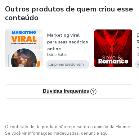
Outros produtos de quem criou esse
conteúdo
Marketing viral
E
para seus negócios
R
online
T
Dário Sales
D
E
Empreendedorismo Digital
Dúvidas frequentes
O conteúdo deste produto não representa a opinião da Hotmart.
Se você vir informações inadequadas,
denuncie aqui