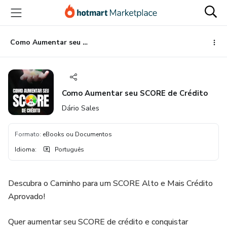
Ir
Ir
Ir
para
para
para
o
o
o
conteúdo
pagamento
rodapé
Como Aumentar seu SCORE de Crédito
principal
Como Aumentar seu SCORE de Crédito
Dário Sales
Formato
:
eBooks ou Documentos
Idioma
:
Português
Descubra o Caminho para um SCORE Alto e Mais Crédito
Aprovado!
Quer aumentar seu SCORE de crédito e conquistar