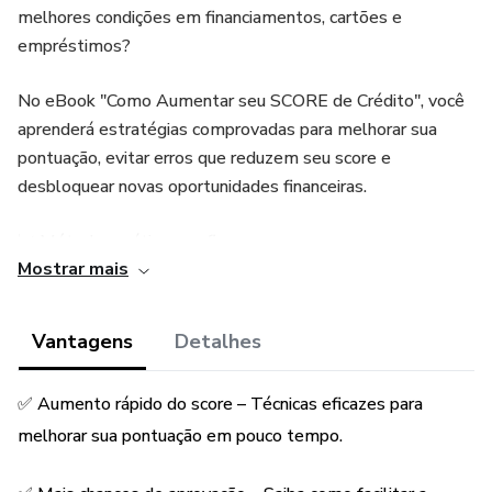
melhores condições em financiamentos, cartões e
empréstimos?
No eBook "Como Aumentar seu SCORE de Crédito", você
aprenderá estratégias comprovadas para melhorar sua
pontuação, evitar erros que reduzem seu score e
desbloquear novas oportunidades financeiras.
📈 Métodos práticos e eficazes
Mostrar mais
💳 Dicas para conseguir crédito mais fácil
Vantagens
Detalhes
✅ Passo a passo para aumentar sua pontuação
rapidamente
✅ Aumento rápido do score – Técnicas eficazes para
Garanta agora o seu e transforme sua vida financeira! 🚀
melhorar sua pontuação em pouco tempo.