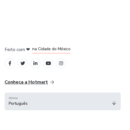
em Bogotá
em Amsterdam
em Madrid
na Cidade do México
Feito com
❤
em Belo Horizonte
Conheça a Hotmart
Idioma
Português