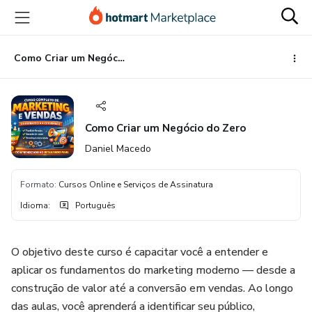
Ir
Ir
Ir
para
para
para
o
o
o
conteúdo
pagamento
rodapé
Como Criar um Negócio do Zero
principal
Como Criar um Negócio do Zero
Daniel Macedo
Formato
:
Cursos Online e Serviços de Assinatura
Idioma
:
Português
O objetivo deste curso é capacitar você a entender e
aplicar os fundamentos do marketing moderno — desde a
construção de valor até a conversão em vendas. Ao longo
das aulas, você aprenderá a identificar seu público,