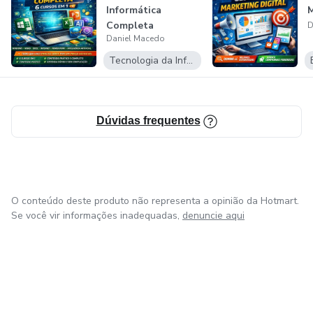
Informática
M
Se você busca alguém que realmente se importa com o
Completa
D
seu progresso, que entrega conteúdo aplicável e que te
Daniel Macedo
guia com clareza e propósito, você está no lugar certo.
Tecnologia da Informação
Aqui, o aprendizado não é apenas adquirido — ele é vivido
e colocado em ação.
Dúvidas frequentes
O conteúdo deste produto não representa a opinião da Hotmart.
Se você vir informações inadequadas,
denuncie aqui