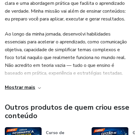
clara e uma abordagem prática que facilita o aprendizado
de verdade. Minha missão vai além de ensinar conteúdos:
eu preparo você para aplicar, executar e gerar resultados.
Ao longo da minha jornada, desenvolvi habilidades
essenciais para acelerar o aprendizado, como comunicação
objetiva, capacidade de simplificar temas complexos e
foco total naquilo que realmente funciona no mundo real.
Não acredito em teoria vazia — tudo o que ensino é
baseado em prática, experiência e estratégias testadas.
Mostrar mais
Tenho facilidade em identificar as principais dificuldades
dos alunos e transformar essas barreiras em evolução,
conduzindo cada pessoa de forma estratégica até o
Outros produtos de quem criou esse
próximo nível. Meu método é direto, sem enrolação,
conteúdo
pensado para quem quer sair da estagnação e conquistar
resultados concretos.
Curso de
G