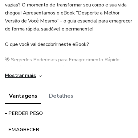
vazias? O momento de transformar seu corpo e sua vida
chegou! Apresentamos o eBook “Desperte a Melhor
Versão de Você Mesmo” – o guia essencial para emagrecer
de forma rápida, saudável e permanente!
O que você vai descobrir neste eBook?
🌟 Segredos Poderosos para Emagrecimento Rápido:
Estratégias inovadoras e técnicas de ponta que garantem
Mostrar mais
resultados reais e visíveis. Diga adeus aos métodos
obsoletos e dê boas-vindas a uma nova abordagem que
funciona!
Vantagens
Detalhes
🍏 Receitas de Dar Água na Boca: Experimente pratos
- PERDER PESO
irresistíveis que são ao mesmo tempo saudáveis e
deliciosos. Desfrute de uma alimentação que não só ajuda
- EMAGRECER
a emagrecer, mas também faz você se sentir bem a cada