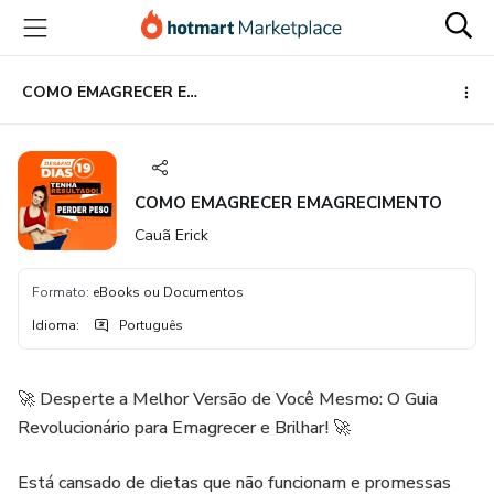
Ir
Ir
Ir
para
para
para
o
o
o
conteúdo
pagamento
rodapé
COMO EMAGRECER EMAGRECIMENTO
principal
COMO EMAGRECER EMAGRECIMENTO
Cauã Erick
Formato
:
eBooks ou Documentos
Idioma
:
Português
🚀 Desperte a Melhor Versão de Você Mesmo: O Guia
Revolucionário para Emagrecer e Brilhar! 🚀
Está cansado de dietas que não funcionam e promessas