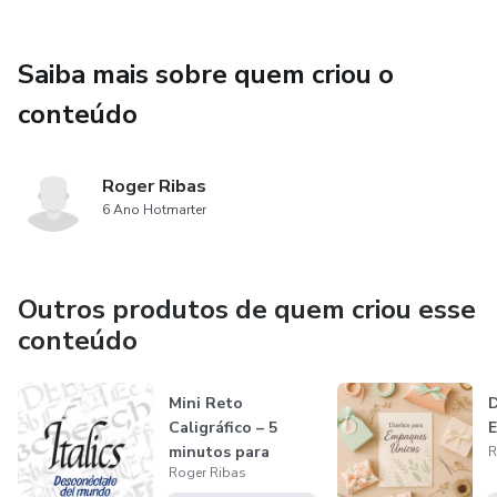
Saiba mais sobre quem criou o
conteúdo
Roger Ribas
6 Ano Hotmarter
Outros produtos de quem criou esse
conteúdo
Mini Reto
D
Caligráfico – 5
E
minutos para
R
Roger Ribas
reconectar contigo