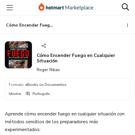
Ir
Ir
Ir
para
para
para
o
o
o
conteúdo
pagamento
rodapé
Cómo Encender Fuego en Cualquier Situación
principal
Cómo Encender Fuego en Cualquier
Situación
Roger Ribas
Formato
:
eBooks ou Documentos
Idioma
:
Português
Aprende cómo encender fuego en cualquier situación con
métodos sencillos de los preparadores más
experimentados: