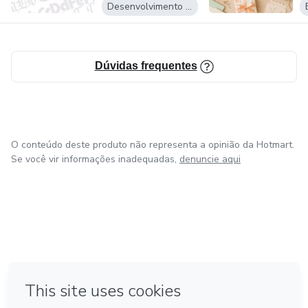
ca...
Desenvolvimento Pessoal
Dúvidas frequentes
O conteúdo deste produto não representa a opinião da Hotmart.
Se você vir informações inadequadas,
denuncie aqui
em Bogotá
em Amsterdam
em Madrid
na Cidade do México
Feito com
❤
em Belo Horizonte