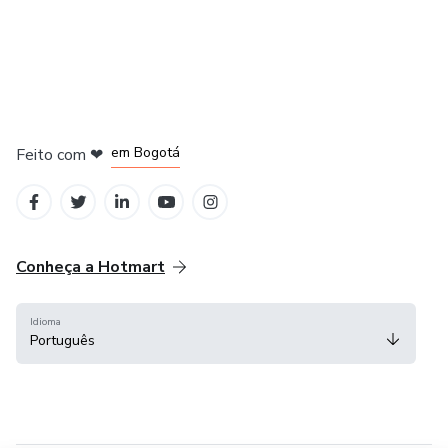
em Amsterdam
em Madrid
em Bogotá
Feito com
❤
em Belo Horizonte
na Cidade do México
Conheça a Hotmart
Idioma
Português