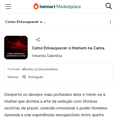
Ir
Ir
Ir
para
para
para
o
o
o
conteúdo
pagamento
rodapé
Como Enlouquecer o Homem na Cama
principal
Como Enlouquecer o Homem na Cama
Amanda Gabriella
Formato
:
eBooks ou Documentos
Idioma
:
Português
Desperte os desejos mais profundos dele e torne-se a
mulher que domina a arte da sedução com técnicas
secretas de prazer, conexão emocional e poder feminino.
Aprenda a criar experiências inesquecíveis entre quatro