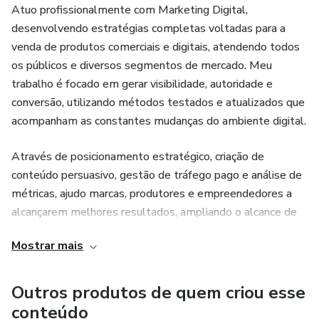
Atuo profissionalmente com Marketing Digital,
desenvolvendo estratégias completas voltadas para a
venda de produtos comerciais e digitais, atendendo todos
os públicos e diversos segmentos de mercado. Meu
trabalho é focado em gerar visibilidade, autoridade e
conversão, utilizando métodos testados e atualizados que
acompanham as constantes mudanças do ambiente digital.
Através de posicionamento estratégico, criação de
conteúdo persuasivo, gestão de tráfego pago e análise de
métricas, ajudo marcas, produtores e empreendedores a
alcançarem melhores resultados, ampliando o alcance de
seus produtos e aumentando significativamente suas
Mostrar mais
vendas. Cada estratégia é pensada de forma
personalizada, respeitando o perfil do público-alvo e os
objetivos comerciais do projeto.
Outros produtos de quem criou esse
conteúdo