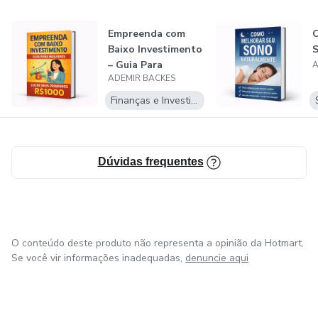
Meu propósito é transformar ideias em negócios lucrativos,
conectando produtos às pessoas certas, com clareza,
Empreenda com
C
profissionalismo e foco total em resultados sustentáveis.
Baixo Investimento
– Guia Para
A
ADEMIR BACKES
Mulheres
Finanças e Investimentos
Dúvidas frequentes
O conteúdo deste produto não representa a opinião da Hotmart.
Se você vir informações inadequadas,
denuncie aqui