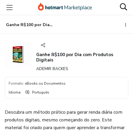
Ir
Ir
Ir
para
para
para
o
o
o
conteúdo
pagamento
rodapé
Ganhe R$100 por Dia com Produtos Digitais
principal
Ganhe R$100 por Dia com Produtos
Digitais
ADEMIR BACKES
Formato
:
eBooks ou Documentos
Idioma
:
Português
Descubra um método prático para gerar renda diária com
produtos digitais, mesmo começando do zero. Este
material foi criado para quem quer aprender a transformar