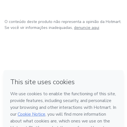
O conteúdo deste produto não representa a opinião da Hotmart.
Se você vir informações inadequadas,
denuncie aqui
em Bogotá
em Amsterdam
em Madrid
na Cidade do México
Feito com
❤
em Belo Horizonte
Conheça a Hotmart