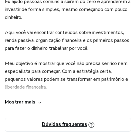
Eu ajudo pessoas comuns a saírem do zero e aprenderem a
investir de forma simples, mesmo começando com pouco
dinheiro.
Aqui você vai encontrar conteúdos sobre investimentos,
renda passiva, organização financeira e os primeiros passos
para fazer o dinheiro trabalhar por você.
Meu objetivo é mostrar que você não precisa ser rico nem
especialista para começar. Com a estratégia certa,
pequenos valores podem se transformar em patrimônio e
liberdade financeira.
Mostrar mais
Se você quer aprender a investir do jeito certo e começar a
construir seus primeiros rendimentos, você está no lugar
certo.
Dúvidas frequentes