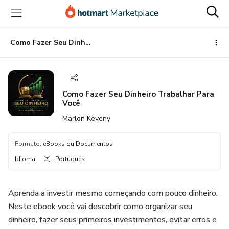
Ir
Ir
Ir
para
para
para
o
o
o
conteúdo
pagamento
rodapé
Como Fazer Seu Dinheiro Trabalhar Para Você
principal
Como Fazer Seu Dinheiro Trabalhar Para
Você
Marlon Keveny
Formato
:
eBooks ou Documentos
Idioma
:
Português
Aprenda a investir mesmo começando com pouco dinheiro.
Neste ebook você vai descobrir como organizar seu
dinheiro, fazer seus primeiros investimentos, evitar erros e