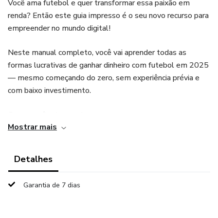
Você ama futebol e quer transformar essa paixão em
renda? Então este guia impresso é o seu novo recurso para
empreender no mundo digital!
Neste manual completo, você vai aprender todas as
formas lucrativas de ganhar dinheiro com futebol em 2025
— mesmo começando do zero, sem experiência prévia e
com baixo investimento.
O que você vai aprender:
Mostrar mais
- Como criar um canal de notícias de futebol
Detalhes
- Como produzir vídeos que engajam diariamente
Garantia de 7 dias
- Como usar Instagram, TikTok e outras redes sociais para
gerar renda com futebol