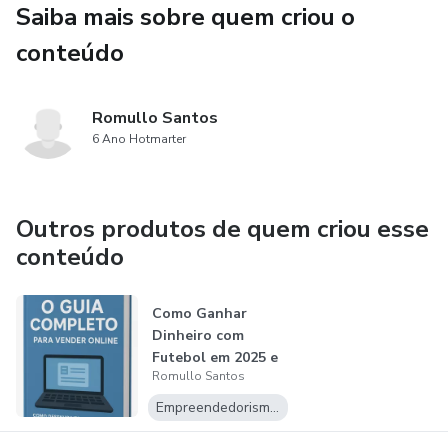
Saiba mais sobre quem criou o
- Como trabalhar com apostas esportivas de forma
inteligente
conteúdo
- Como vender produtos do nicho esportivo
Romullo Santos
- Como usar inteligência artificial para criar conteúdo
6 Ano Hotmarter
- Como montar sites que geram renda automaticamente
Outros produtos de quem criou esse
- Como ser afiliado e ganhar comissões no nicho futebol
conteúdo
- Como montar sua própria agência esportiva
Como Ganhar
Dinheiro com
... e muito mais!
Futebol em 2025 e
Romullo Santos
2026
Para quem é este guia:
Empreendedorismo Digital
- Quem quer iniciar no digital