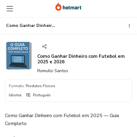
Ir
Ir
Ir
para
para
para
o
o
o
conteúdo
pagamento
rodapé
Como Ganhar Dinheiro com Futebol em 2025 e 2026
principal
Como Ganhar Dinheiro com Futebol em
2025 e 2026
Romullo Santos
Formato
:
Produtos Físicos
Idioma
:
Português
Como Ganhar Dinheiro com Futebol em 2025 — Guia
Completo