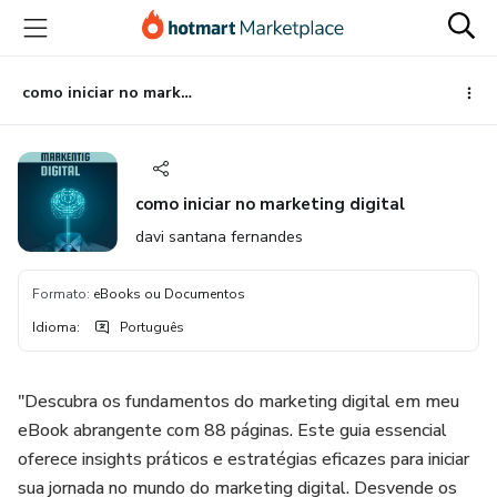
Ir
Ir
Ir
para
para
para
o
o
o
conteúdo
pagamento
rodapé
como iniciar no marketing digital
principal
como iniciar no marketing digital
davi santana fernandes
Formato
:
eBooks ou Documentos
Idioma
:
Português
"Descubra os fundamentos do marketing digital em meu
eBook abrangente com 88 páginas. Este guia essencial
oferece insights práticos e estratégias eficazes para iniciar
sua jornada no mundo do marketing digital. Desvende os