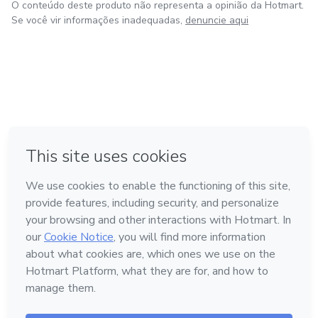
O conteúdo deste produto não representa a opinião da Hotmart.
Se você vir informações inadequadas,
denuncie aqui
em Bogotá
em Amsterdam
em Madrid
na Cidade do México
Feito com
❤
em Belo Horizonte
Conheça a Hotmart
Idioma
Português