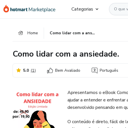
Ir
Ir
Ir
Categorias
para
para
para
o
o
o
conteúdo
pagamento
rodapé
Home
Como lidar com a ansiedade.
principal
Como lidar com a ansiedade.
5.0
(
1
)
Bem Avaliado
Português
Apresentamos o eBook Como Li
ajudar a entender e enfrentar 
desenvolvido pensando em que
O conteúdo é direto, fácil de 