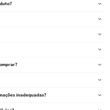
oduto?
comprar?
rmações inadequadas?