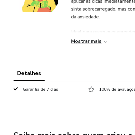
aplicar as dicas imediatamente
sinta sobrecarregado, mas co
da ansiedade.
Ideal para quem quer aprender
e com resultados reais.
Mostrar mais
Detalhes
Garantia de 7 dias
100% de avaliaçõe