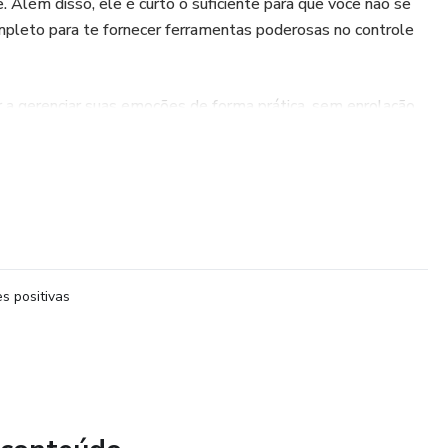
. Além disso, ele é curto o suficiente para que você não se
mpleto para te fornecer ferramentas poderosas no controle
 a gerenciar suas emoções de forma prática, sem enrolação,
s positivas