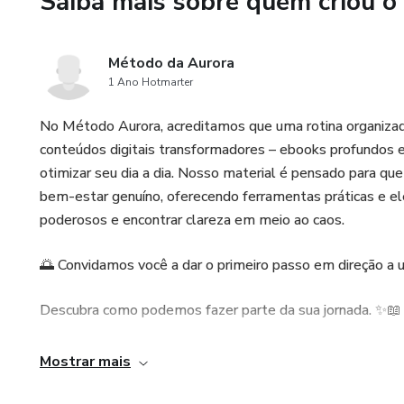
Saiba mais sobre quem criou o
As ferramentas para cultivar
abundância.
Método da Aurora
E ainda leva de BÔNUS: Um pl
1 Ano Hotmarter
perguntas de autoconhecimen
No Método Aurora, acreditamos que uma rotina organizada
Está pronta para parar de admi
conteúdos digitais transformadores – ebooks profundos e 
confiante e radiante?
otimizar seu dia a dia. Nosso material é pensado para q
bem-estar genuíno, oferecendo ferramentas práticas e ele
poderosos e encontrar clareza em meio ao caos.
🌅 Convidamos você a dar o primeiro passo em direção a um
Descubra como podemos fazer parte da sua jornada. ✨📖
Mostrar mais