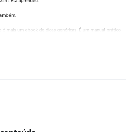
ssim. Ela aprendeu.
 também.
 é mais um ebook de dicas genéricas. É um manual prático
ra construir a vida que você admira – começando por dentro.
romessas vazias. Você vai encontrar:
de e criar uma mente em paz (o verdadeiro segredo do
r, atingir metas e ter tempo para o que realmente importa.
seu corpo sem dietas malucas, e movê-lo com prazer.
estilo único e sua beleza, sem se comparar.