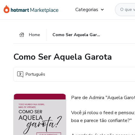
Ir
Ir
Ir
Categorias
para
para
para
o
o
o
conteúdo
pagamento
rodapé
Home
Como Ser Aquela Garota
principal
Como Ser Aquela Garota
Português
Pare de Admira "Aquela Garot
Você já rolou o feed e pensou:
boa e parece tão confiante?"