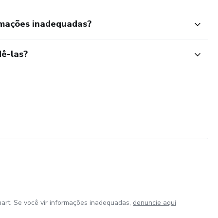
rmações inadequadas?
ê-las?
art. Se você vir informações inadequadas,
denuncie aqui