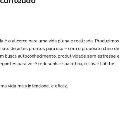
 conteúdo
 relacionamentos que elevam e uma mentalidade de
anner editável + lista de 40 hobbies de graça + 100
to.
 é o alicerce para uma vida plena e realizada. Produzimos
rar a vida dos outros e começar a viver a sua versão mais
kits de artes prontos para uso – com o propósito claro de
uem busca autoconhecimento, produtividade sem estresse e
gantes para você redesenhar sua rotina, cultivar hábitos
a vida mais intencional e eficaz.