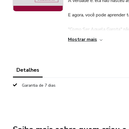
A verdade é: ela não nasceu a
E agora, você pode aprender
"Como Ser Aquela Garota" não
que te guia, passo a passo, pa
Mostrar mais
Aqui, você não vai encontrar p
O plano para domar a ansieda
Detalhes
brilho).
Garantia de 7 dias
A estratégia para se organiza
O guia para se conectar com 
A coragem para expressar seu 