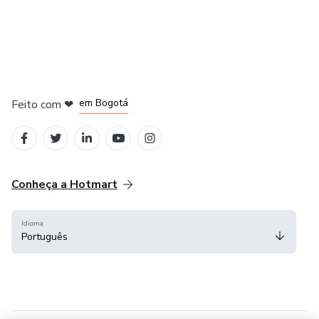
em Amsterdam
em Madrid
em Bogotá
Feito com
❤
em Belo Horizonte
na Cidade do México
Conheça a Hotmart
Idioma
Português