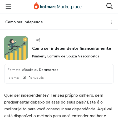
Ir
Ir
Ir
para
para
para
o
o
o
conteúdo
pagamento
rodapé
Como ser independente financeiramente
principal
Como ser independente financeiramente
Kimberly Lorrany de Souza Vasconcelos
Formato
:
eBooks ou Documentos
Idioma
:
Português
Quer ser independente? Ter seu próprio dinheiro, sem
precisar estar debaixo da asas do seus pais? Este é o
melhor jeito para você conseguir sua dependência. Aqui vai
está disponível o método para você entender melhor e