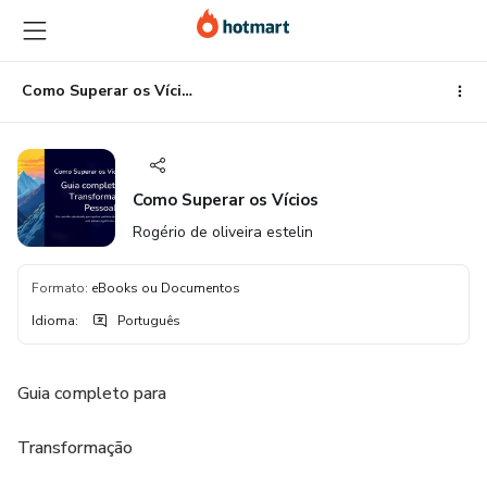
Ir
Ir
Ir
para
para
para
o
o
o
conteúdo
pagamento
rodapé
Como Superar os Vícios
principal
Como Superar os Vícios
Rogério de oliveira estelin
Formato
:
eBooks ou Documentos
Idioma
:
Português
Guia completo para
Transformação