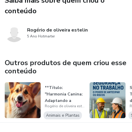
Saiba mais sobre quem criou o
conteúdo
Rogério de oliveira estelin
5 Ano Hotmarter
Outros produtos de quem criou esse
conteúdo
**Título:
S
"Harmonia Canina:
T
Adaptando a
d
Rogério de oliveira estelin
Repreensão às
R
Necess...
Animais e Plantas