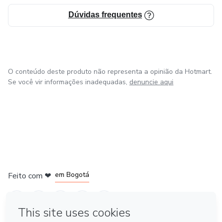
Dúvidas frequentes
O conteúdo deste produto não representa a opinião da Hotmart.
Se você vir informações inadequadas,
denuncie aqui
em Amsterdam
em Madrid
em Bogotá
Feito com
❤
em Belo Horizonte
na Cidade do México