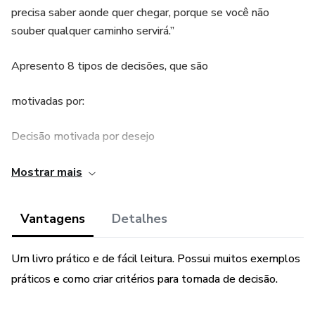
precisa saber aonde quer chegar, porque se você não
souber qualquer caminho servirá.”
Apresento 8 tipos de decisões, que são
motivadas por:
Decisão motivada por desejo
Decisão motivada pela emoção
Mostrar mais
Decisão motivada pela urgência
Vantagens
Detalhes
Decisão motivada pela necessidade
Um livro prático e de fácil leitura. Possui muitos exemplos
Decisão motivada pela influência
práticos e como criar critérios para tomada de decisão.
Decisão motivada por autoindução ou indução