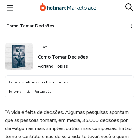
Ir
Ir
Ir
para
para
para
o
o
o
conteúdo
pagamento
rodapé
Como Tomar Decisões
principal
Como Tomar Decisões
Adriano Tobias
Formato
:
eBooks ou Documentos
Idioma
:
Português
“A vida é feita de decisões. Algumas pesquisas apontam
que as pessoas tomam, em média, 35.000 decisões por
dia –algumas mais simples, outras mais complexas. Então,
tome o controle e não deixe a vida te levar: você é quem