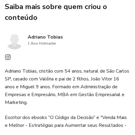
Saiba mais sobre quem criou o
Decisão motivada pela insistência
conteúdo
Decisão motivada pela sorte
Adriano Tobias
Um propósito maior
1 Ano Hotmarter
Cinco Passos para Decisões Acertadas:
Adriano Tobias, cristão com 54 anos, natural de São Carlos
Sinceridade para entender nossa situação
SP, casado com Valéria e pai de 2 filhos, João Vitor 16
anos e Miguel 9 anos. Formado em Administração de
Saber do problema, o que queremos e como fazer
Empresas e Empresário, MBA em Gestão Empresarial e
Marketing.
Estabelecer prioridades
Escritor dos ebooks “O Código da Decisão” e "Venda Mais
Ter um propósito específico
e Melhor - Estratégias para Aumentar seus Resultados -
Decidir pela razão