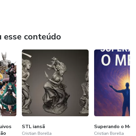
u esse conteúdo
uivos
STL iansã
Superando o Med
são
Cristian Borella
Cristian Borella