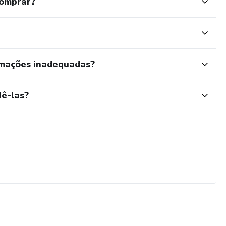
comprar?
rmações inadequadas?
ê-las?