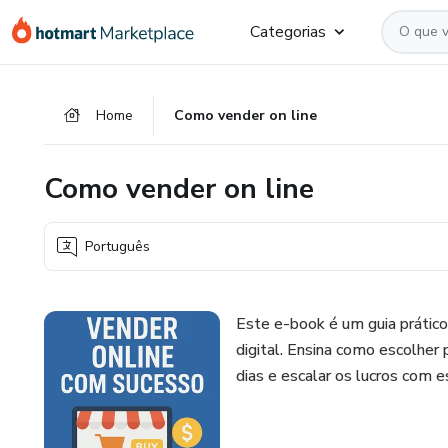
Ir
Ir
Ir
Categorias
para
para
para
o
o
o
conteúdo
pagamento
rodapé
Home
Como vender on line
principal
Como vender on line
Português
Este e-book é um guia prático 
digital. Ensina como escolher p
dias e escalar os lucros com e