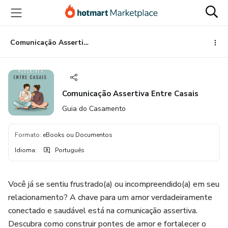
Ir
Ir
Ir
para
para
para
o
o
o
conteúdo
pagamento
rodapé
Comunicação Assertiva Entre Casais
principal
Comunicação Assertiva Entre Casais
Guia do Casamento
Formato
:
eBooks ou Documentos
Idioma
:
Português
Você já se sentiu frustrado(a) ou incompreendido(a) em seu
relacionamento? A chave para um amor verdadeiramente
conectado e saudável está na comunicação assertiva.
Descubra como construir pontes de amor e fortalecer o