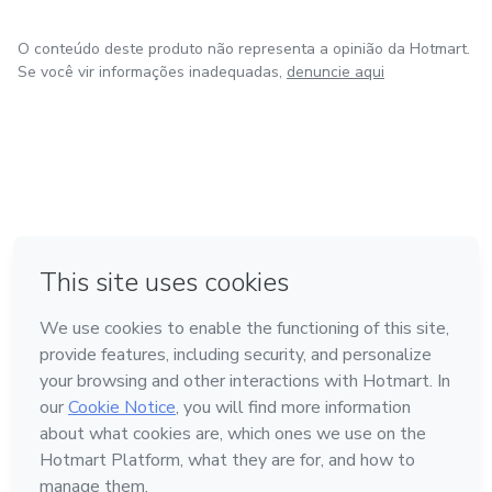
O conteúdo deste produto não representa a opinião da Hotmart.
Se você vir informações inadequadas,
denuncie aqui
em Amsterdam
em Madrid
em Bogotá
Feito com
❤
em Belo Horizonte
na Cidade do México
Conheça a Hotmart
Idioma
Português