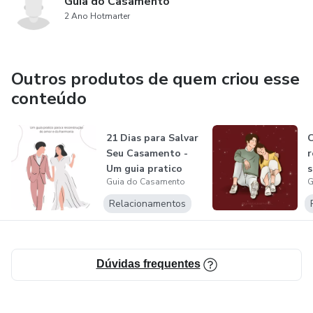
Guia do Casamento
2 Ano Hotmarter
Outros produtos de quem criou esse
conteúdo
21 Dias para Salvar
Seu Casamento -
r
Um guia pratico
s
Guia do Casamento
G
para a r...
Relacionamentos
Dúvidas frequentes