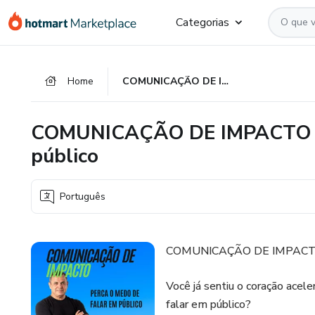
Ir
Ir
Ir
Categorias
para
para
para
o
o
o
conteúdo
pagamento
rodapé
Home
COMUNICAÇÃO DE IMPACTO : Perca o medo de falar em público
principal
COMUNICAÇÃO DE IMPACTO : P
público
Português
COMUNICAÇÃO DE IMPACTO: 
Você já sentiu o coração acele
falar em público?