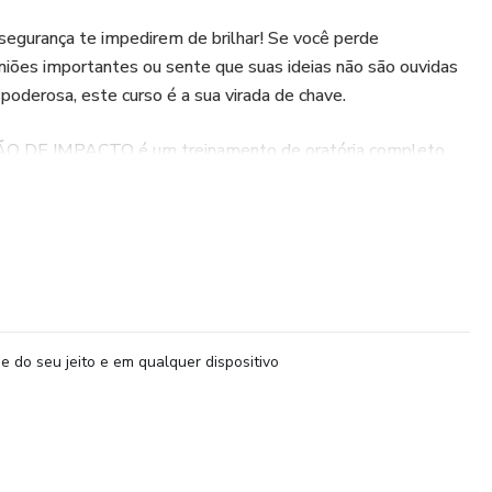
segurança te impedirem de brilhar! Se você perde
niões importantes ou sente que suas ideias não são ouvidas
poderosa, este curso é a sua virada de chave.
O DE IMPACTO é um treinamento de oratória completo,
sua relação com o público, seja ele uma plateia, uma sala de
lular.
CONQUISTAR:
de: Técnicas comprovadas para controlar o nervosismo,
truir uma mentalidade de confiança antes de qualquer
e do seu jeito e em qualquer dispositivo
Aprenda a usar sua voz (volume, tom e ritmo) e sua
ontato visual) para transmitir autoridade e credibilidade.