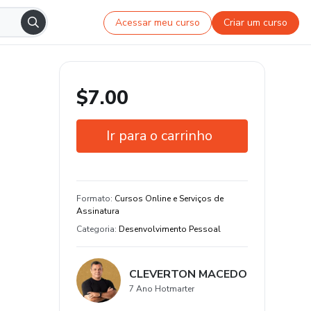
Acessar meu curso
Criar um curso
$7.00
Ir para o carrinho
Garantia de 7 dias
Estude do seu jeito e em qualquer
Formato
:
Cursos Online e Serviços de
dispositivo
Assinatura
Categoria
:
Desenvolvimento Pessoal
CLEVERTON MACEDO
7 Ano Hotmarter