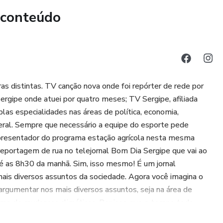
adora: Descubra o passo a passo para planejar e estruturar
 conteúdo
 e que realmente prendem a atenção do seu ouvinte do início
volva a capacidade de defender suas ideias, influenciar
ncia com clareza e paixão.
as distintas. TV canção nova onde foi repórter de rede por
agilidade mental necessária para responder a perguntas
ergipe onde atuei por quatro meses; TV Sergipe, afiliada
ações inesperadas, sem entrar em pânico.
as especialidades nas áreas de política, economia,
eral. Sempre que necessário a equipe do esporte pede
 apresentador do programa estação agrícola nesta mesma
 reportagem de rua no telejornal Bom Dia Sergipe que vai ao
ue:
é as 8h30 da manhã. Sim, isso mesmo! É um jornal
is diversos assuntos da sociedade. Agora você imagina o
stacar em reuniões, pitches e apresentações.
argumentar nos mais diversos assuntos, seja na área de
mo de mudanças climáticas. Por isso que o tempo todo
m seminários e TCCs.
 consigo absorver mais fácil se torna minha participação ao