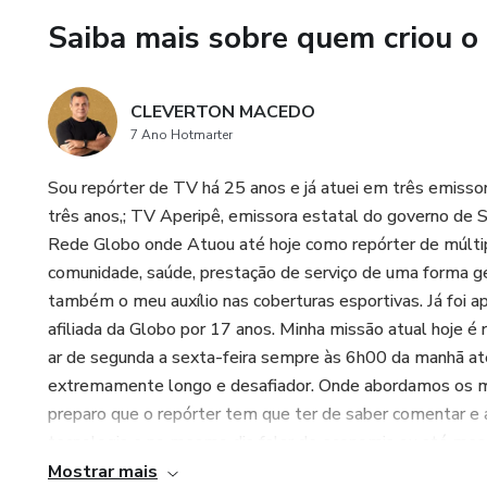
Estrutura de Apresentação Mat
Saiba mais sobre quem criou o
discursos claros, envolventes
ao fim.
CLEVERTON MACEDO
Comunicação Persuasiva: Desen
7 Ano Hotmarter
pessoas e inspirar a sua audiê
Sou repórter de TV há 25 anos e já atuei em três emissor
Improviso Sem Medo: Ganhe a 
três anos,; TV Aperipê, emissora estatal do governo de S
difíceis e se sair bem em situ
Rede Globo onde Atuou até hoje como repórter de múltipl
comunidade, saúde, prestação de serviço de uma forma g
Para quem é este curso?
também o meu auxílio nas coberturas esportivas. Já foi
afiliada da Globo por 17 anos. Minha missão atual hoje é
Este curso é ideal para você q
ar de segunda a sexta-feira sempre às 6h00 da manhã at
extremamente longo e desafiador. Onde abordamos os ma
É profissional e precisa se de
preparo que o repórter tem que ter de saber comentar e 
tecnologia e no mesmo dia falar de economia ou até mes
É estudante e quer arrasar e
temos que estar atualizados e quanto mais informações eu
Mostrar mais