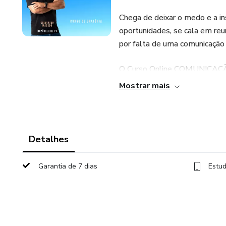
Chega de deixar o medo e a in
oportunidades, se cala em reu
por falta de uma comunicação 
O Curso Online COMUNICAÇÃ
desenhado para transformar a 
Mostrar mais
reuniões ou a câmera do seu ce
O que você vai aprender e 
Detalhes
Vencer a Timidez e a Ansieda
aprimorar a respiração e cons
Garantia de 7 dias
Estud
apresentação.
Domínio da Voz e da Postura: 
linguagem corporal (gestos e c