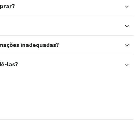
mprar?
rmações inadequadas?
ê-las?