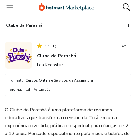
Ir
Ir
Ir
para
para
para
o
o
o
conteúdo
pagamento
rodapé
Clube da Parashá
principal
5.0
(
1
)
Clube da Parashá
Lea Kedoshim
Formato
:
Cursos Online e Serviços de Assinatura
Idioma
:
Português
O Clube da Parashá é uma plataforma de recursos
educativos que transforma o ensino da Torá em uma
experiência divertida, prática e espiritual para crianças de 2
a 12 anos. Pensado especialmente para mães e líderes de