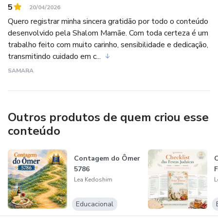
5
20/04/2026
Quero registrar minha sincera gratidão por todo o conteúdo
desenvolvido pela Shalom Mamãe. Com toda certeza é um
trabalho feito com muito carinho, sensibilidade e dedicação,
transmitindo cuidado em c...
SAMARA
Outros produtos de quem criou esse
conteúdo
Contagem do Ômer
C
5786
F
Lea Kedoshim
L
Educacional