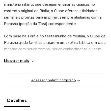
ministério infantil que desejam ensinar as crianças no
contexto original da Bíblia, o Clube oferece atividades
semanais prontas para imprimir, sempre alinhadas com a
Parashá (porção da Torá) correspondente.
Com base na Torá e no testemunho de Yeshua, o Clube da
Parashá ajuda famílias a criarem uma rotina bíblica em casa,
mesmo com pouco tempo, pouco conhecimento ou sem
apoio total da família. É uma ferramenta completa para
Mostrar mais
inculcar a Palavra de D’us no coração dos filhos, desde a
infância, de forma leve e acessível.
Acessar produto comprado
Detalhes