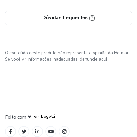
Dúvidas frequentes
O conteúdo deste produto não representa a opinião da Hotmart.
Se você vir informações inadequadas,
denuncie aqui
em Amsterdam
em Madrid
em Bogotá
Feito com
❤
em Belo Horizonte
na Cidade do México