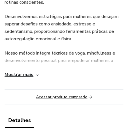
rotinas conscientes.
Desenvolvemos estratégias para mulheres que desejam
superar desafios como ansiedade, estresse e
sedentarismo, proporcionando ferramentas práticas de
autorregulação emocional e física.
Nosso método integra técnicas de yoga, mindfulness e
desenvolvimento pessoal para empoderar mulheres a
cocriarem uma vida com propósito, leveza e qualidade.
Mostrar mais
Na comunidade você vai ter acesso à:
🧘‍♀️ Aulas de Yoga ao vivo
Acessar produto comprado
2x por semana (terça e quinta, às 19h30)
Detalhes
Práticas para fortalecer o corpo, acalmar a mente e trazer