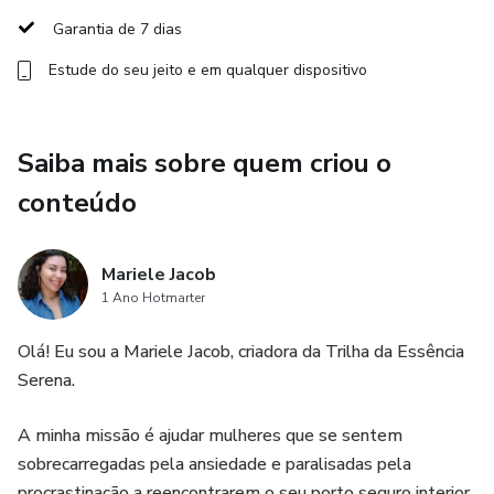
presença para o seu dia.
Garantia de 7 dias
Estude do seu jeito e em qualquer dispositivo
Todas as aulas ficam gravadas, para você acessar quando
puder.
🌙 Encontros de Autoconhecimento
Saiba mais sobre quem criou o
conteúdo
1x por semana (quarta, às 08h)
Momentos de aprofundamento, reflexão e conexão
Mariele Jacob
interna.
1 Ano Hotmarter
Os encontros também ficam gravados.
Olá! Eu sou a Mariele Jacob, criadora da Trilha da Essência
Serena.
🌿 Técnicas terapêuticas (conteúdo gravado)
A minha missão é ajudar mulheres que se sentem
Práticas simples para o seu dia a dia, como respiração,
sobrecarregadas pela ansiedade e paralisadas pela
relaxamento e regulação emocional, para você acessar
procrastinação a reencontrarem o seu porto seguro interior.