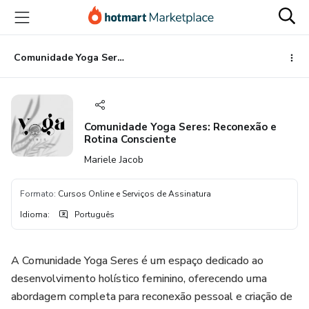
Ir
Ir
Ir
para
para
para
o
o
o
conteúdo
pagamento
rodapé
Comunidade Yoga Seres: Reconexão e Rotina Consciente
principal
Comunidade Yoga Seres: Reconexão e
Rotina Consciente
Mariele Jacob
Formato
:
Cursos Online e Serviços de Assinatura
Idioma
:
Português
A Comunidade Yoga Seres é um espaço dedicado ao
desenvolvimento holístico feminino, oferecendo uma
abordagem completa para reconexão pessoal e criação de