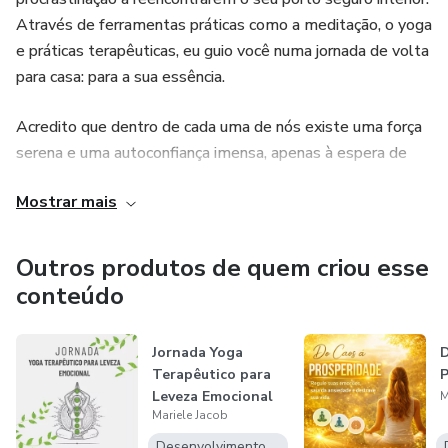
sempre que precisar.
Através de ferramentas práticas como a meditação, o yoga
e práticas terapêuticas, eu guio você numa jornada de volta
Bônus especiais:
para casa: para a sua essência.
✨ Workshop: Rotina Consciente
Acredito que dentro de cada uma de nós existe uma força
serena e uma autoconfiança imensa, apenas à espera de
Um passo a passo para você construir uma rotina leve,
serem redespertadas.
possível e alinhada com a sua realidade.
Mostrar mais
Estou aqui para caminhar consigo e mostrar-lhe que é
🤍 Biblioteca de Meditações
possível trocar a ansiedade pela calma e a paralisia pela
Outros produtos de quem criou esse
ação com propósito. Vamos juntas?
conteúdo
Para te ajudar a pausar, se escutar e voltar para si em
qualquer momento do dia.
Jornada Yoga
D
💃 Dança Terapêutica
Terapêutico para
P
Leveza Emocional
M
Mariele Jacob
Aulas aos sábados (horário a definir)
Desenvolvimento Pessoal