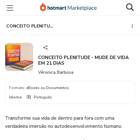
Ir
Ir
Ir
para
para
para
o
o
o
conteúdo
pagamento
rodapé
CONCEITO PLENITUDE - MUDE DE VIDA EM 21 DIAS
principal
CONCEITO PLENITUDE - MUDE DE VIDA
EM 21 DIAS
Vêronica Barbosa
Formato
:
eBooks ou Documentos
Idioma
:
Português
Transforme sua vida de dentro para fora com uma
verdadeira imersão no autodesenvolvimento humano.