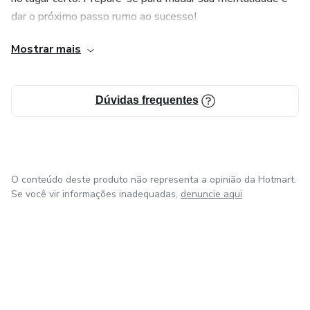
dar o próximo passo rumo ao sucesso!
✅ Leitura leve e prática
Mostrar mais
✅ Acesso imediato após a compra
Invista em você. Comece agora a viver em estado de
Dúvidas frequentes
plenitude!
O conteúdo deste produto não representa a opinião da Hotmart.
Se você vir informações inadequadas,
denuncie aqui
em Bogotá
em Amsterdam
em Madrid