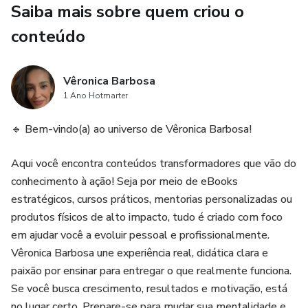
Saiba mais sobre quem criou o
✔ Cultivar gratidão e atrair abundância real
conteúdo
Esqueça teorias complexas e motivação vazia. Este eBook
é uma IMERSÃO prática, com exercícios, reflexões e
Vêronica Barbosa
estratégias aplicáveis desde o primeiro capítulo.
1 Ano Hotmarter
Ideal para quem sente que está vivendo no piloto
🔹 Bem-vindo(a) ao universo de Vêronica Barbosa!
automático, travado emocionalmente ou em busca de mais
Aqui você encontra conteúdos transformadores que vão do
sentido e equilíbrio.
conhecimento à ação! Seja por meio de eBooks
Se você quer prosperar em todos os aspectos da vida —
estratégicos, cursos práticos, mentorias personalizadas ou
físico, emocional, espiritual e profissional — essa leitura é
produtos físicos de alto impacto, tudo é criado com foco
o seu ponto de virada.
em ajudar você a evoluir pessoal e profissionalmente.
Vêronica Barbosa une experiência real, didática clara e
✅ Linguagem acessível
paixão por ensinar para entregar o que realmente funciona.
Se você busca crescimento, resultados e motivação, está
✅ Conteúdo profundo e transformador
no lugar certo. Prepare-se para mudar sua mentalidade e