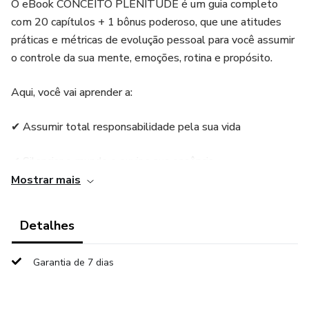
O eBook CONCEITO PLENITUDE é um guia completo
com 20 capítulos + 1 bônus poderoso, que une atitudes
práticas e métricas de evolução pessoal para você assumir
o controle da sua mente, emoções, rotina e propósito.
Aqui, você vai aprender a:
✔ Assumir total responsabilidade pela sua vida
✔ Silenciar o mundo e ouvir a sua essência
Mostrar mais
✔ Criar rituais matinais de alta performance
Detalhes
✔ Alinhar corpo, mente e espírito com ações práticas
Garantia de 7 dias
✔ Treinar sua disciplina emocional e viver com clareza
✔ Curar o passado e construir uma nova identidade