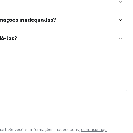
rmações inadequadas?
ê-las?
art. Se você vir informações inadequadas,
denuncie aqui