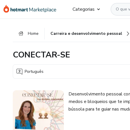
Ir
Ir
Ir
Categorias
para
para
para
o
o
o
conteúdo
pagamento
rodapé
Home
Carreira e desenvolvimento pessoal
principal
CONECTAR-SE
Português
Desenvolvimento pessoal co
medos e bloqueios que te imp
bússola para te guiar nas mud