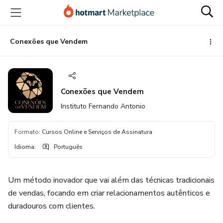
Ir
Ir
Ir
para
para
para
o
o
o
conteúdo
pagamento
rodapé
Conexões que Vendem
principal
Conexões que Vendem
Instituto Fernando Antonio
Formato
:
Cursos Online e Serviços de Assinatura
Idioma
:
Português
Um método inovador que vai além das técnicas tradicionais
de vendas, focando em criar relacionamentos autênticos e
duradouros com clientes.