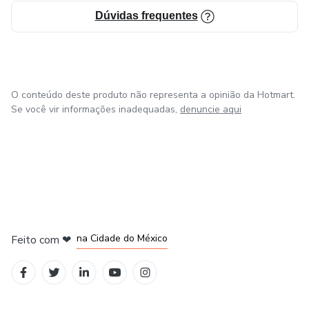
Dúvidas frequentes
O conteúdo deste produto não representa a opinião da Hotmart.
Se você vir informações inadequadas,
denuncie aqui
em Bogotá
em Amsterdam
em Madrid
na Cidade do México
Feito com
❤
em Belo Horizonte