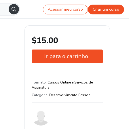
Acessar meu curso
Criar um curso
$15.00
Ir para o carrinho
Garantia de 15 dias
Estude do seu jeito e em qualquer
Formato
:
Cursos Online e Serviços de
dispositivo
Assinatura
Categoria
:
Desenvolvimento Pessoal