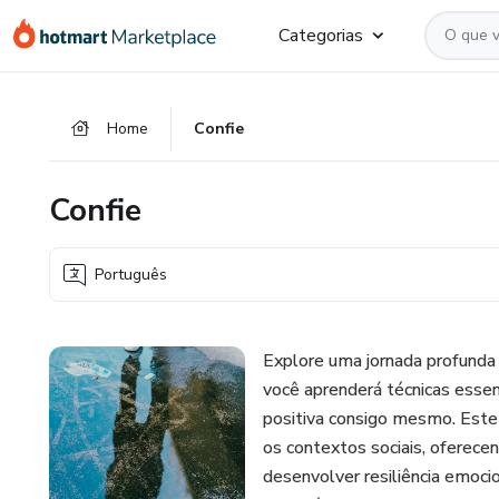
Ir
Ir
Ir
Categorias
para
para
para
o
o
o
conteúdo
pagamento
rodapé
Home
Confie
principal
Confie
Português
Explore uma jornada profund
você aprenderá técnicas essenc
positiva consigo mesmo. Este
os contextos sociais, oferecen
desenvolver resiliência emocio