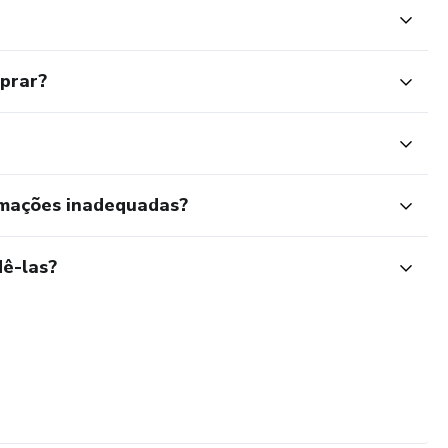
mprar?
rmações inadequadas?
ê-las?