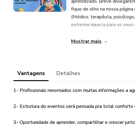
aprendizado. Breve divulgarem
fique de olho na nossa página
(Médico, terapêuta, psicólogo
extrema riqueza para os seus 
com transtornos do Neurodese
que já passou e que ainda est
Mostrar mais
experiências e adquirir ideias
oportunidade de conhecer prof
demais! O nosso evento apres
compartilhar práticas relacion
Vantagens
Detalhes
modalidades presencial, conta
Com uma programação bem com
1- Profissionais renomados com muitas informações a ag
baseados em ciência, aprese
2- Estrutura do eventos será pensada pra total conforto
3- Oportunidade de aprender, compartilhar e crescer ju