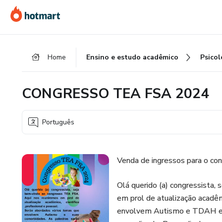
Ir
Ir
Ir
para
para
para
o
o
o
conteúdo
pagamento
rodapé
Home
Ensino e estudo acadêmico
Psicol
principal
CONGRESSO TEA FSA 2024
Português
Venda de ingressos para o c
Olá querido (a) congressista
em prol de atualização acadêm
envolvem Autismo e TDAH e a