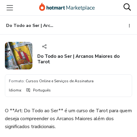
Ir
Ir
Ir
para
para
para
o
o
o
conteúdo
pagamento
rodapé
Do Todo ao Ser | Arcanos Maiores do Tarot
principal
Do Todo ao Ser | Arcanos Maiores do
Tarot
Formato
:
Cursos Online e Serviços de Assinatura
Idioma
:
Português
O **Art: Do Todo ao Ser** é um curso de Tarot para quem
deseja compreender os Arcanos Maiores além dos
significados tradicionais.