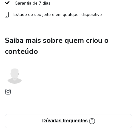
convite para conhecer o Tarot como uma linguagem
Garantia de 7 dias
simbólica capaz de revelar os movimentos da existência e,
Estude do seu jeito e em qualquer dispositivo
por consequência, de si mesmo.
Se você deseja estudar os Arcanos além dos significados
Saiba mais sobre quem criou o
superficiais e desenvolver uma relação viva e autêntica
com o Tarot, este curso foi criado para você.
conteúdo
Dúvidas frequentes