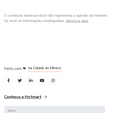
O conteúdo deste produto não representa a opinião da Hotmart.
Se você vir informações inadequadas,
denuncie aqui
em Bogotá
em Amsterdam
em Madrid
na Cidade do México
Feito com
❤
em Belo Horizonte
Conheça a Hotmart
Idioma