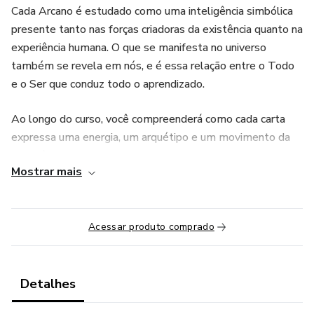
Cada Arcano é estudado como uma inteligência simbólica
presente tanto nas forças criadoras da existência quanto na
experiência humana. O que se manifesta no universo
também se revela em nós, e é essa relação entre o Todo
e o Ser que conduz todo o aprendizado.
Ao longo do curso, você compreenderá como cada carta
expressa uma energia, um arquétipo e um movimento da
consciência, percebendo suas manifestações na natureza,
Mostrar mais
na vida e no comportamento humano.
Mais do que decorar interpretações, você desenvolverá
uma compreensão profunda dos Arcanos, aprendendo a
Acessar produto comprado
construir leituras intuitivas, sensíveis e coerentes,
fundamentadas na experiência e na consciência.
Detalhes
Este não é um curso sobre respostas prontas. É um