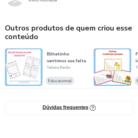
4 Ano Hotmarter
Outros produtos de quem criou esse
conteúdo
Bilhetinho
F
sentimos sua falta
l
Tatiane Barão
T
Educacional
Dúvidas frequentes