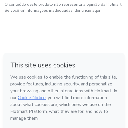
O conteúdo deste produto não representa a opinião da Hotmart.
Se você vir informações inadequadas,
denuncie aqui
em Bogotá
em Amsterdam
em Madrid
na Cidade do México
Feito com
❤
em Belo Horizonte
Conheça a Hotmart
Idioma
Português