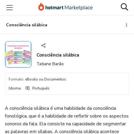
Ir
Ir
Ir
para
para
para
o
o
o
conteúdo
pagamento
rodapé
Consciência silábica
principal
Consciência silábica
Tatiane Barão
Formato
:
eBooks ou Documentos
Idioma
:
Português
A consciência silábica é uma habilidade da consciência
fonológica, que é a habilidade de refletir sobre os aspectos
sonoros da fala. Ela consiste na capacidade de segmentar
as palavras em sílabas. A consciência silábica acontece