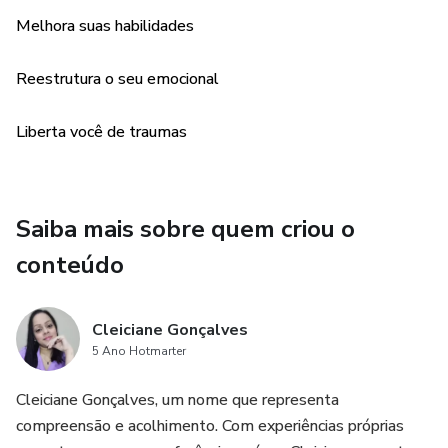
compartilhar detalhes da sua vida , podemos focar
Melhora suas habilidades
diretamente nas suas emoções e nos caminhos para
superá-las.
Reestrutura o seu emocional
Juntos, podemos transformar sua dor em força, permitindo
Liberta você de traumas
que você viva uma vida mais leve, feliz e equilibrada.
Saiba mais sobre quem criou o
conteúdo
Cleiciane Gonçalves
5 Ano Hotmarter
Cleiciane Gonçalves, um nome que representa
compreensão e acolhimento. Com experiências próprias