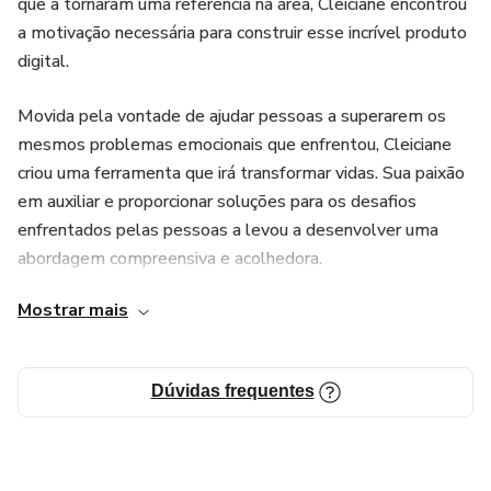
que a tornaram uma referência na área, Cleiciane encontrou
a motivação necessária para construir esse incrível produto
digital.
Movida pela vontade de ajudar pessoas a superarem os
mesmos problemas emocionais que enfrentou, Cleiciane
criou uma ferramenta que irá transformar vidas. Sua paixão
em auxiliar e proporcionar soluções para os desafios
enfrentados pelas pessoas a levou a desenvolver uma
abordagem compreensiva e acolhedora.
Mostrar mais
Através desse produto, Cleiciane busca oferecer suporte e
orientação, guiando cada indivíduo em sua jornada de
crescimento pessoal e profissional. Sua experiência
Dúvidas frequentes
pessoal permite que ela compreenda as necessidades
individuais de cada pessoa, tornando o processo de
aprendizado e desenvolvimento ainda mais eficaz.