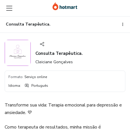
Ir
Ir
Ir
para
para
para
o
o
o
conteúdo
pagamento
rodapé
Consulta Terapêutica.
principal
Consulta Terapêutica.
Cleiciane Gonçalves
Formato
:
Serviço online
Idioma
:
Português
Transforme sua vida: Terapia emocional para depressão e
ansiedade. 💜
Como terapeuta de resultados, minha missão é