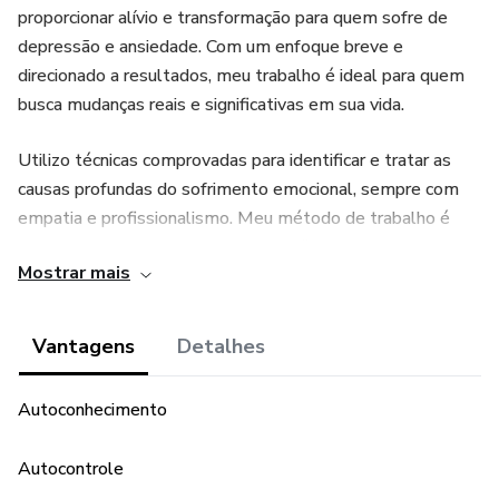
proporcionar alívio e transformação para quem sofre de
depressão e ansiedade. Com um enfoque breve e
direcionado a resultados, meu trabalho é ideal para quem
busca mudanças reais e significativas em sua vida.
Utilizo técnicas comprovadas para identificar e tratar as
causas profundas do sofrimento emocional, sempre com
empatia e profissionalismo. Meu método de trabalho é
estruturado para oferecer suporte eficaz e personalizado,
Mostrar mais
ajudando cada paciente a recuperar seu bem-estar e
alcançar a tranquilidade mental.
Vantagens
Detalhes
A terapia emocional que ofereço é um processo focado e
ágil, permitindo que você veja melhorias de forma rápida.
Autoconhecimento
Se você está lutando contra a depressão ou a ansiedade e
busca uma abordagem terapêutica que vá direto ao ponto,
Autocontrole
estou aqui para ajudar. E se preferir, você não precisa