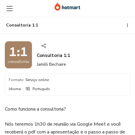
Ir
Ir
Ir
para
para
para
o
o
o
conteúdo
pagamento
rodapé
Consultoria 1:1
principal
Consultoria 1:1
Jamilli Bechaire
Formato
:
Serviço online
Idioma
:
Português
Como funciona a consultoria?
Nós teremos 1h30 de reunião via Google Meet e você
receberá o pdf com a apresentação e o passo a passo de