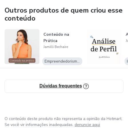
e resultados notáveis através da comunicação e presença
digital.
Outros produtos de quem criou esse
conteúdo
Conteúdo na
A
Prática
J
Jamilli Bechaire
Empreendedorismo Digital
Dúvidas frequentes
O conteúdo deste produto não representa a opinião da Hotmart.
Se você vir informações inadequadas,
denuncie aqui