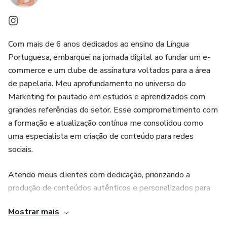
Com mais de 6 anos dedicados ao ensino da Língua
Portuguesa, embarquei na jornada digital ao fundar um e-
commerce e um clube de assinatura voltados para a área
de papelaria. Meu aprofundamento no universo do
Marketing foi pautado em estudos e aprendizados com
grandes referências do setor. Esse comprometimento com
a formação e atualização contínua me consolidou como
uma especialista em criação de conteúdo para redes
sociais.
Atendo meus clientes com dedicação, priorizando a
produção de conteúdos autênticos e personalizados para
seus perfis. Sempre de olho nas últimas tendências e
Mostrar mais
inovações do mercado, meu compromisso é entregar valor