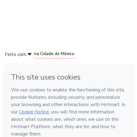
em Bogotá
em Amsterdam
em Madrid
na Cidade do México
Feito com
❤
em Belo Horizonte
Conheça a Hotmart
Idioma
Português