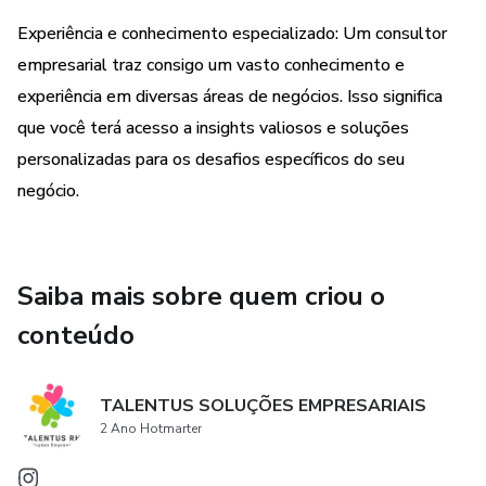
relevantes para o sucesso do empreendimento.
Experiência e conhecimento especializado: Um consultor
Além disso, o consultor empresarial também pode auxiliar
empresarial traz consigo um vasto conhecimento e
na elaboração de planos de negócios, na definição de
experiência em diversas áreas de negócios. Isso significa
metas e indicadores de desempenho, na implementação
que você terá acesso a insights valiosos e soluções
de sistemas de gestão, no desenvolvimento de lideranças
personalizadas para os desafios específicos do seu
e na capacitação da equipe.
negócio.
É importante ressaltar que a consultoria empresarial é um
investimento que pode trazer retornos significativos para o
negócio, pois proporciona uma visão externa e imparcial,
Saiba mais sobre quem criou o
além de conhecimentos especializados que podem fazer a
conteúdo
diferença na competitividade do empreendimento.
Portanto, se você é um microempreendedor em busca de
TALENTUS SOLUÇÕES EMPRESARIAIS
orientação e suporte para alavancar seu negócio, a
2 Ano Hotmarter
consultoria empresarial pode ser uma excelente opção
para você. Com a ajuda de um consultor experiente, você