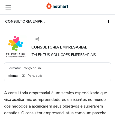
Ir
Ir
Ir
para
para
para
o
o
o
conteúdo
pagamento
rodapé
CONSULTORIA EMPRESARIAL
principal
CONSULTORIA EMPRESARIAL
TALENTUS SOLUÇÕES EMPRESARIAIS
Formato
:
Serviço online
Idioma
:
Português
A consultoria empresarial é um serviço especializado que
visa auxiliar microempreendedores e iniciantes no mundo
dos negócios a alcançarem seus objetivos e superarem
desafios. O consultor empresarial atua como um parceiro