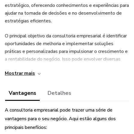
estratégico, oferecendo conhecimentos e experiências para
ajudar na tomada de decisões e no desenvolvimento de
estratégias eficientes.
O principal objetivo da consultoria empresarial é identificar
oportunidades de melhoria e implementar soluções
práticas e personalizadas para impulsionar o crescimento e
a rentabilidade do negócio. Isso pode envolver diversas
áreas, como gestão financeira, marketing, recursos
Mostrar mais
humanos, operações, entre outras.
Durante o processo de consultoria, o consultor irá realizar
Vantagens
Detalhes
uma análise detalhada da empresa, identificando pontos
fortes e fracos, oportunidades e ameaças. Com base nessa
A consultoria empresarial pode trazer uma série de
análise, serão propostas ações e estratégias para melhorar
vantagens para o seu negócio. Aqui estão alguns dos
a eficiência operacional, aumentar a produtividade, reduzir
principais benefícios:
custos, atrair e fidelizar clientes, entre outros aspectos