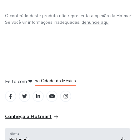
O conteúdo deste produto não representa a opinião da Hotmart.
Se você vir informações inadequadas,
denuncie aqui
em Bogotá
em Amsterdam
em Madrid
na Cidade do México
Feito com
❤
em Belo Horizonte
Conheça a Hotmart
Idioma
Português