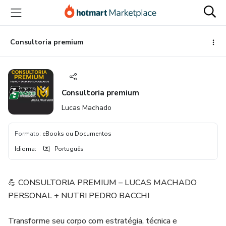
Ir
Ir
Ir
para
para
para
o
o
o
conteúdo
pagamento
rodapé
Consultoria premium
principal
Consultoria premium
Lucas Machado
Formato
:
eBooks ou Documentos
Idioma
:
Português
💪 CONSULTORIA PREMIUM – LUCAS MACHADO
PERSONAL + NUTRI PEDRO BACCHI
Transforme seu corpo com estratégia, técnica e