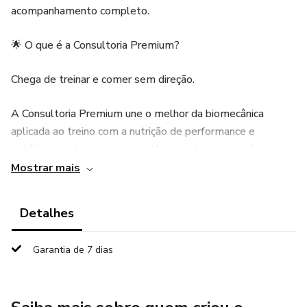
acompanhamento completo.
🌟 O que é a Consultoria Premium?
Chega de treinar e comer sem direção.
A Consultoria Premium une o melhor da biomecânica
aplicada ao treino com a nutrição de performance e
estética, pra te entregar resultado real e sustentável.
Mostrar mais
Você vai receber um plano de treino e dieta totalmente
personalizados, com acompanhamento direto do Personal
Detalhes
Lucas Machado e do Nutricionista Pedro Bacchi —
trabalhando juntos pra ajustar cada detalhe da sua
Garantia de 7 dias
evolução.
⚙️ Como funciona