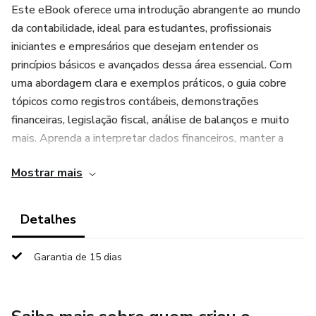
Este eBook oferece uma introdução abrangente ao mundo
da contabilidade, ideal para estudantes, profissionais
iniciantes e empresários que desejam entender os
princípios básicos e avançados dessa área essencial. Com
uma abordagem clara e exemplos práticos, o guia cobre
tópicos como registros contábeis, demonstrações
financeiras, legislação fiscal, análise de balanços e muito
mais. Aprenda a interpretar dados financeiros, manter a
conformidade legal e tomar decisões estratégicas
Mostrar mais
fundamentadas. Torne-se mais confiante na gestão
financeira do seu negócio com este recurso completo e
acessível.
Detalhes
Garantia de 15 dias