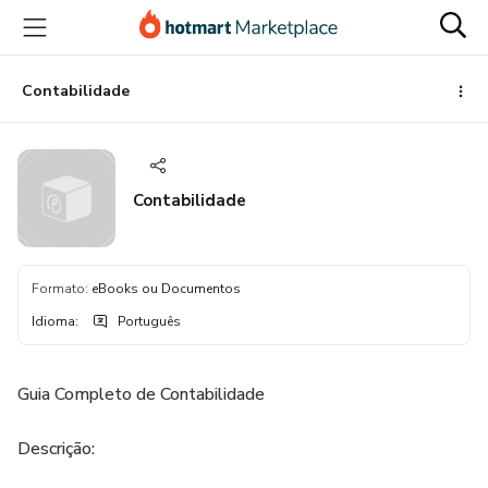
Ir
Ir
Ir
para
para
para
o
o
o
conteúdo
pagamento
rodapé
Contabilidade
principal
Contabilidade
Formato
:
eBooks ou Documentos
Idioma
:
Português
Guia Completo de Contabilidade
Descrição: