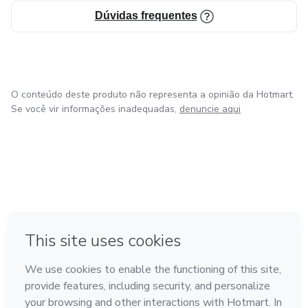
Dúvidas frequentes
O conteúdo deste produto não representa a opinião da Hotmart.
Se você vir informações inadequadas,
denuncie aqui
em Amsterdam
em Madrid
em Bogotá
Feito com
❤
em Belo Horizonte
na Cidade do México