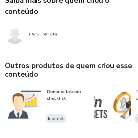
Saiba mais sobre quem criou o
conteúdo
1 Ano Hotmarter
Outros produtos de quem criou esse
conteúdo
Dominio bitcoin
T
checklist
c
Internet