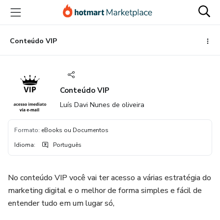
Ir
Ir
Ir
para
para
para
o
o
o
conteúdo
pagamento
rodapé
Conteúdo VIP
principal
Conteúdo VIP
Luís Davi Nunes de oliveira
Formato
:
eBooks ou Documentos
Idioma
:
Português
No conteúdo VIP você vai ter acesso a várias estratégia do
marketing digital e o melhor de forma simples e fácil de
entender tudo em um lugar só,