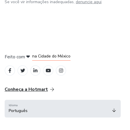
Se você vir informações inadequadas,
denuncie aqui
em Bogotá
em Amsterdam
em Madrid
na Cidade do México
Feito com
❤
em Belo Horizonte
Conheça a Hotmart
Idioma
Português