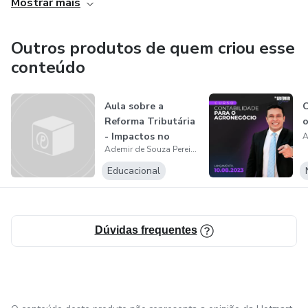
Mostrar mais
Outros produtos de quem criou esse
conteúdo
Aula sobre a
C
Reforma Tributária
o
- Impactos no
Ademir de Souza Pereira Junior
Comércio Exter...
Educacional
Dúvidas frequentes