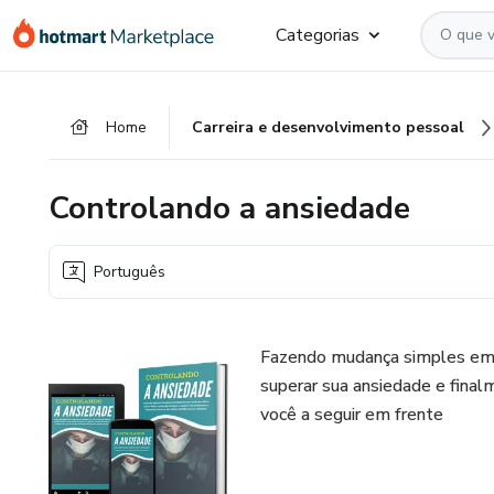
Ir
Ir
Ir
Categorias
para
para
para
o
o
o
conteúdo
pagamento
rodapé
Home
Carreira e desenvolvimento pessoal
principal
Controlando a ansiedade
Português
Fazendo mudança simples em se
superar sua ansiedade e finalm
você a seguir em frente