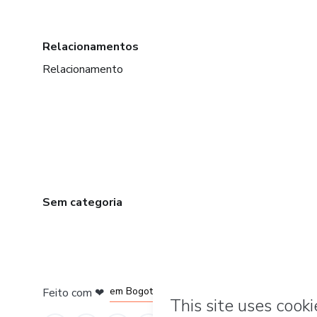
Relacionamentos
Relacionamento
Sem categoria
em Amsterdam
em Madrid
em Bogotá
Feito com
❤
em Belo Horizonte
na Cidade do México