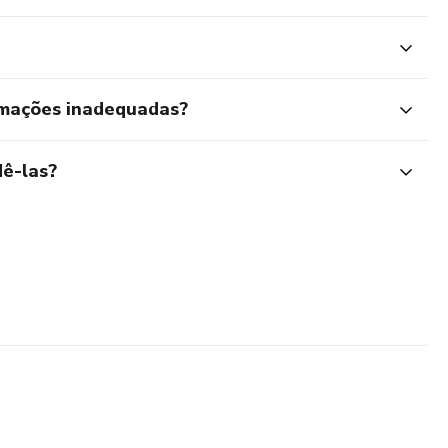
rmações inadequadas?
ê-las?