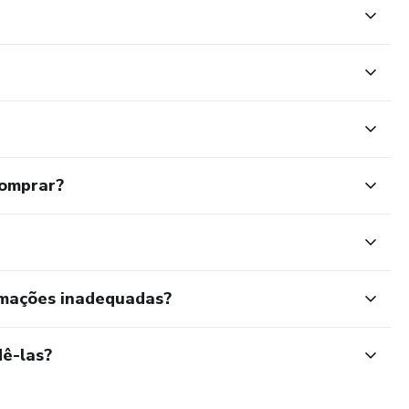
comprar?
rmações inadequadas?
ê-las?