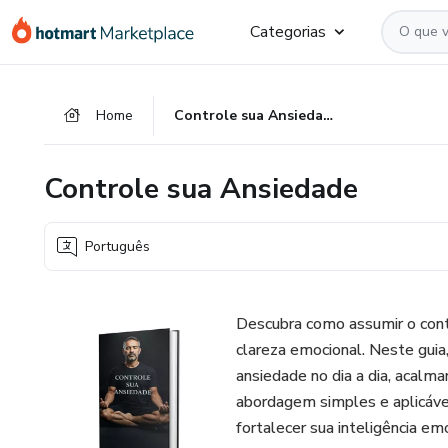
Ir
Ir
Ir
Categorias
para
para
para
o
o
o
conteúdo
pagamento
rodapé
Home
Controle sua Ansiedade
principal
Controle sua Ansiedade
Português
Descubra como assumir o contr
clareza emocional. Neste guia,
ansiedade no dia a dia, acalm
abordagem simples e aplicáve
fortalecer sua inteligência emo