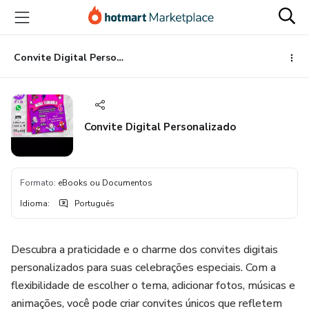
Ir
Ir
Ir
para
para
para
o
o
o
conteúdo
pagamento
rodapé
Convite Digital Personalizado
principal
Convite Digital Personalizado
Formato
:
eBooks ou Documentos
Idioma
:
Português
Descubra a praticidade e o charme dos convites digitais
personalizados para suas celebrações especiais. Com a
flexibilidade de escolher o tema, adicionar fotos, músicas e
animações, você pode criar convites únicos que refletem