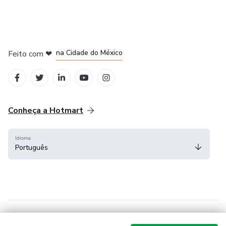
em Bogotá
em Amsterdam
em Madrid
na Cidade do México
Feito com
❤
em Belo Horizonte
Conheça a Hotmart
Idioma
Português