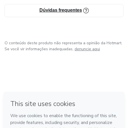
Dúvidas frequentes
O conteúdo deste produto não representa a opinião da Hotmart.
Se você vir informações inadequadas,
denuncie aqui
em Amsterdam
em Madrid
em Bogotá
Feito com
❤
em Belo Horizonte
na Cidade do México