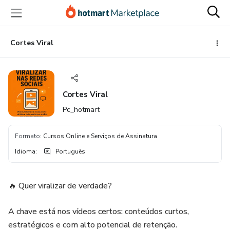
Ir
Ir
Ir
para
para
para
o
o
o
conteúdo
pagamento
rodapé
Cortes Viral
principal
Cortes Viral
Pc_hotmart
Formato
:
Cursos Online e Serviços de Assinatura
Idioma
:
Português
🔥 Quer viralizar de verdade?
A chave está nos vídeos certos: conteúdos curtos,
estratégicos e com alto potencial de retenção.