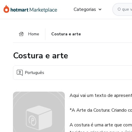
Ir
Ir
Ir
Categorias
para
para
para
o
o
o
conteúdo
pagamento
rodapé
Home
Costura e arte
principal
Costura e arte
Português
Aqui vai um texto de apresent
*A Arte da Costura: Criando c
A costura é uma arte que combi