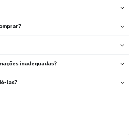
comprar?
rmações inadequadas?
ê-las?