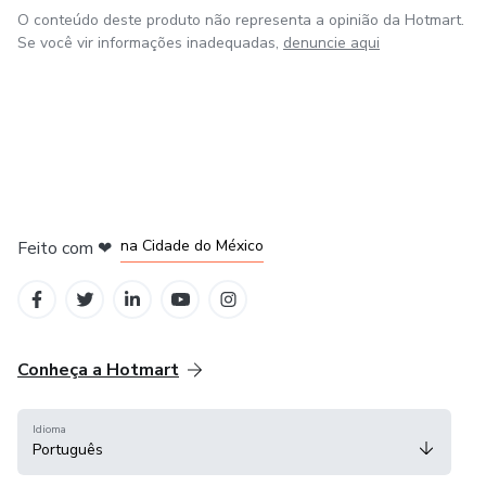
O conteúdo deste produto não representa a opinião da Hotmart.
Se você vir informações inadequadas,
denuncie aqui
em Bogotá
em Amsterdam
em Madrid
na Cidade do México
Feito com
❤
em Belo Horizonte
Conheça a Hotmart
Idioma
Português