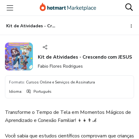
Ir
Ir
Ir
para
para
para
o
o
o
conteúdo
pagamento
rodapé
Kit de Atividades - Crescendo com JESUS
principal
Kit de Atividades - Crescendo com JESUS
Fabio Flores Rodrigues
Formato
:
Cursos Online e Serviços de Assinatura
Idioma
:
Português
Transforme o Tempo de Tela em Momentos Mágicos de
Aprendizado e Conexão Familiar! 👦👧👨‍🦼
Você sabia que estudos científicos comprovam que crianças