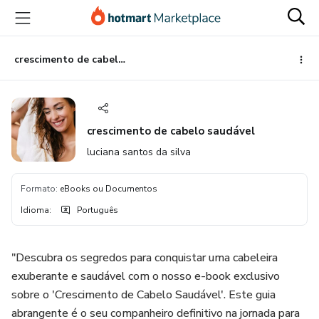
Ir
Ir
Ir
para
para
para
o
o
o
conteúdo
pagamento
rodapé
crescimento de cabelo saudável
principal
crescimento de cabelo saudável
luciana santos da silva
Formato
:
eBooks ou Documentos
Idioma
:
Português
"Descubra os segredos para conquistar uma cabeleira
exuberante e saudável com o nosso e-book exclusivo
sobre o 'Crescimento de Cabelo Saudável'. Este guia
abrangente é o seu companheiro definitivo na jornada para