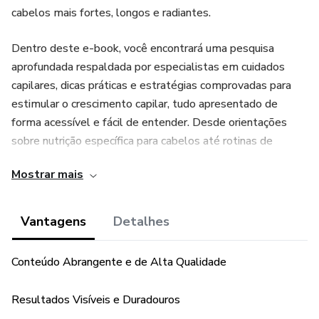
cabelos mais fortes, longos e radiantes.
Dentro deste e-book, você encontrará uma pesquisa
aprofundada respaldada por especialistas em cuidados
capilares, dicas práticas e estratégias comprovadas para
estimular o crescimento capilar, tudo apresentado de
forma acessível e fácil de entender. Desde orientações
sobre nutrição específica para cabelos até rotinas de
cuidados diários eficazes, este livro oferece um arsenal
Mostrar mais
completo para ajudá-lo a atingir seus objetivos de cabelos
deslumbrantes.
Vantagens
Detalhes
Conteúdo Abrangente e de Alta Qualidade
Resultados Visíveis e Duradouros