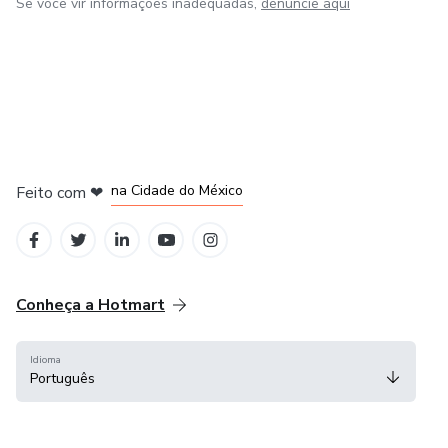
Se você vir informações inadequadas,
denuncie aqui
em Bogotá
em Amsterdam
em Madrid
na Cidade do México
Feito com
❤
em Belo Horizonte
Conheça a Hotmart
Idioma
Português