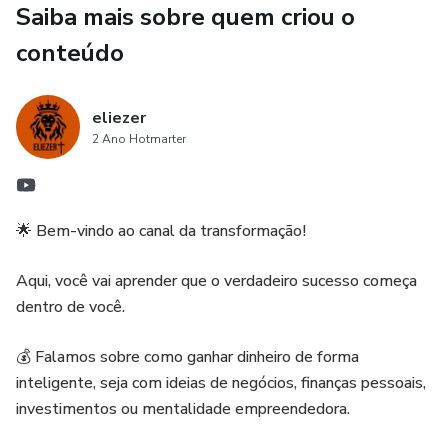
Saiba mais sobre quem criou o
Quer que eu agora faça uma versão épica da descrição para
conteúdo
afiliados, destacando benefícios e gatilhos de venda?
eliezer
2 Ano Hotmarter
🌟 Bem-vindo ao canal da transformação!
Aqui, você vai aprender que o verdadeiro sucesso começa
dentro de você.
💰 Falamos sobre como ganhar dinheiro de forma
inteligente, seja com ideias de negócios, finanças pessoais,
investimentos ou mentalidade empreendedora.