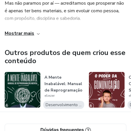
Mas não paramos por aí — acreditamos que prosperar não
é apenas ter bens materiais, e sim evoluir como pessoa,
com propósito, disciplina e sabedoria.
🔥 Cada vídeo é feito para te inspirar a agir, mudar hábitos e
Mostrar mais
desenvolver o foco que separa quem sonha de quem
realiza.
Outros produtos de quem criou esse
conteúdo
📖 Acreditamos em princípios que funcionam: trabalho, fé,
constância e aprendizado contínuo.
A Mente
Inabalável: Manual
✝️ Se você quer crescer financeiramente, emocionalmente
de Reprogramação
S
e espiritualmente, este é o seu lugar.
eliezer
e
Mental
Desenvolvimento Pessoal
Aqui você encontra:
Estratégias reais para construir renda e estabilidade;
Dúvidas frequentes