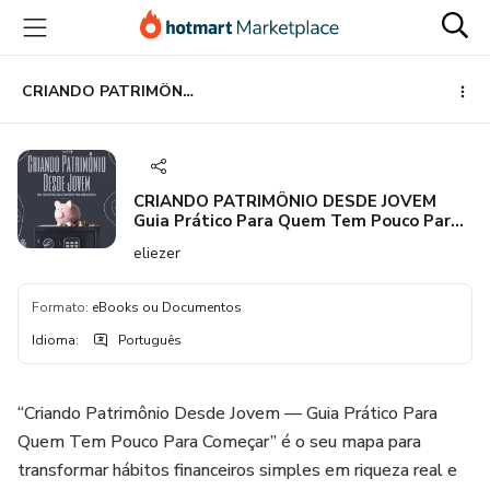
Ir
Ir
Ir
para
para
para
o
o
o
conteúdo
pagamento
rodapé
CRIANDO PATRIMÔNIO DESDE JOVEM Guia Prático Para Quem Tem Pouco Para Começar
principal
CRIANDO PATRIMÔNIO DESDE JOVEM
Guia Prático Para Quem Tem Pouco Para
Começar
eliezer
Formato
:
eBooks ou Documentos
Idioma
:
Português
“Criando Patrimônio Desde Jovem — Guia Prático Para
Quem Tem Pouco Para Começar” é o seu mapa para
transformar hábitos financeiros simples em riqueza real e