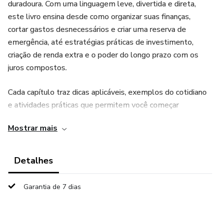
duradoura. Com uma linguagem leve, divertida e direta,
este livro ensina desde como organizar suas finanças,
cortar gastos desnecessários e criar uma reserva de
emergência, até estratégias práticas de investimento,
criação de renda extra e o poder do longo prazo com os
juros compostos.
Cada capítulo traz dicas aplicáveis, exemplos do cotidiano
e atividades práticas que permitem você começar
imediatamente, mesmo com pouco dinheiro. Mais do que
Mostrar mais
números, o livro ensina a mentalidade certa para vencer os
inimigos da prosperidade, mantendo disciplina e
consistência sem perder o bom humor.
Detalhes
Se você quer conquistar liberdade financeira, aprender a
Garantia de 7 dias
investir com segurança e criar patrimônio de forma
estratégica e gradual, este guia é o seu primeiro passo
para mudar sua vida financeira para sempre.