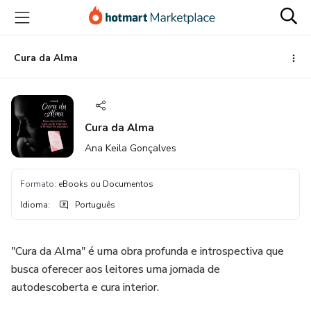
Ir
Ir
Ir
para
para
para
o
o
o
conteúdo
pagamento
rodapé
Cura da Alma
principal
Cura da Alma
Ana Keila Gonçalves
Formato
:
eBooks ou Documentos
Idioma
:
Português
"Cura da Alma" é uma obra profunda e introspectiva que
busca oferecer aos leitores uma jornada de
autodescoberta e cura interior.