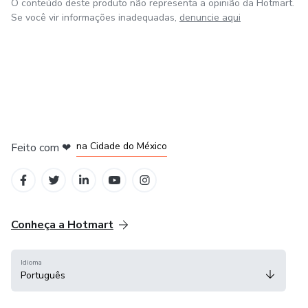
O conteúdo deste produto não representa a opinião da Hotmart.
Se você vir informações inadequadas,
denuncie aqui
em Bogotá
em Amsterdam
em Madrid
na Cidade do México
Feito com
❤
em Belo Horizonte
Conheça a Hotmart
Idioma
Português