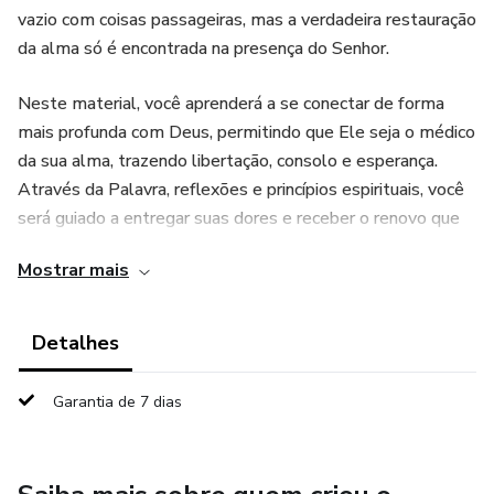
vazio com coisas passageiras, mas a verdadeira restauração
da alma só é encontrada na presença do Senhor.
Neste material, você aprenderá a se conectar de forma
mais profunda com Deus, permitindo que Ele seja o médico
da sua alma, trazendo libertação, consolo e esperança.
Através da Palavra, reflexões e princípios espirituais, você
será guiado a entregar suas dores e receber o renovo que
vem do Espírito Santo.
Mostrar mais
Se você deseja vencer a ansiedade, superar feridas do
passado e encontrar descanso para o coração, este eBook
Detalhes
foi escrito para você. É tempo de se render ao cuidado do
Pai e experimentar a paz que excede todo entendimento.
Garantia de 7 dias
Deus é o início, o meio e o fim da verdadeira cura da alma.