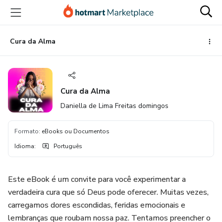
Ir
Ir
Ir
para
para
para
o
o
o
conteúdo
pagamento
rodapé
Cura da Alma
principal
Cura da Alma
Daniella de Lima Freitas domingos
Formato
:
eBooks ou Documentos
Idioma
:
Português
Este eBook é um convite para você experimentar a
verdadeira cura que só Deus pode oferecer. Muitas vezes,
carregamos dores escondidas, feridas emocionais e
lembranças que roubam nossa paz. Tentamos preencher o