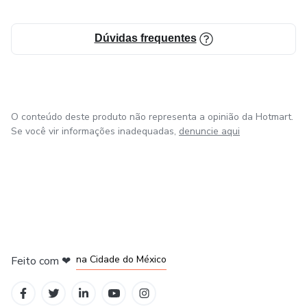
Dúvidas frequentes
O conteúdo deste produto não representa a opinião da Hotmart.
Se você vir informações inadequadas,
denuncie aqui
em Bogotá
em Amsterdam
em Madrid
na Cidade do México
Feito com
❤
em Belo Horizonte