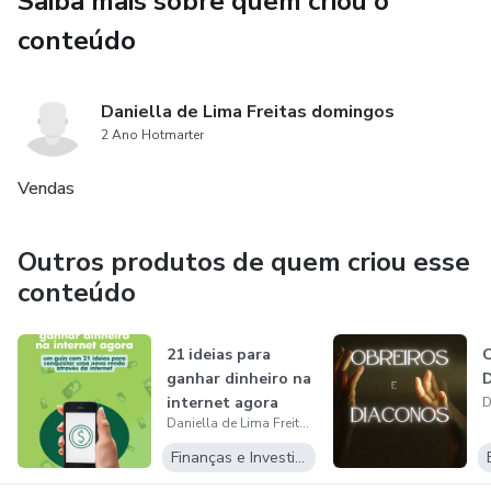
Saiba mais sobre quem criou o
conteúdo
Daniella de Lima Freitas domingos
2 Ano Hotmarter
Vendas
Outros produtos de quem criou esse
conteúdo
21 ideias para
O
ganhar dinheiro na
D
internet agora
Daniella de Lima Freitas domingos
Finanças e Investimentos